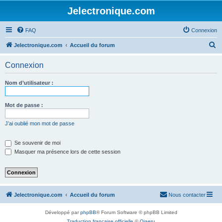
Jelectronique.com
FAQ
Connexion
R
Jelectronique.com
Accueil du forum
e
Connexion
c
h
Nom d’utilisateur :
e
r
Mot de passe :
c
J’ai oublié mon mot de passe
h
e
Se souvenir de moi
Masquer ma présence lors de cette session
r
Jelectronique.com
Accueil du forum
Nous contacter
Développé par
phpBB
® Forum Software © phpBB Limited
Traduction française officielle
©
Qiaeru