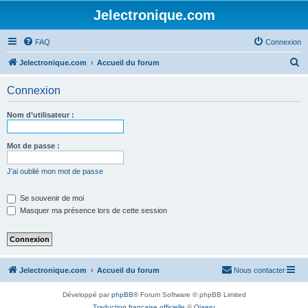
Jelectronique.com
FAQ
Connexion
R
Jelectronique.com
Accueil du forum
e
Connexion
c
h
Nom d’utilisateur :
e
r
Mot de passe :
c
J’ai oublié mon mot de passe
h
e
Se souvenir de moi
Masquer ma présence lors de cette session
r
Jelectronique.com
Accueil du forum
Nous contacter
Développé par
phpBB
® Forum Software © phpBB Limited
Traduction française officielle
©
Qiaeru