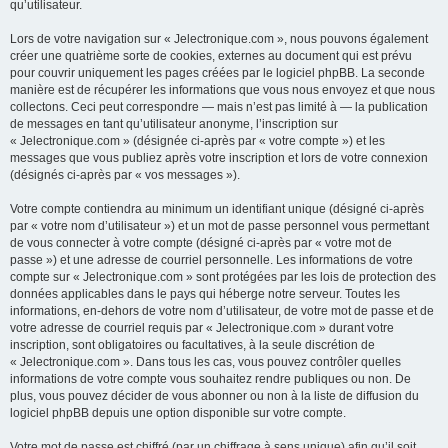
qu’utilisateur.
Lors de votre navigation sur « Jelectronique.com », nous pouvons également
créer une quatrième sorte de cookies, externes au document qui est prévu
pour couvrir uniquement les pages créées par le logiciel phpBB. La seconde
manière est de récupérer les informations que vous nous envoyez et que nous
collectons. Ceci peut correspondre — mais n’est pas limité à — la publication
de messages en tant qu’utilisateur anonyme, l’inscription sur
« Jelectronique.com » (désignée ci-après par « votre compte ») et les
messages que vous publiez après votre inscription et lors de votre connexion
(désignés ci-après par « vos messages »).
Votre compte contiendra au minimum un identifiant unique (désigné ci-après
par « votre nom d’utilisateur ») et un mot de passe personnel vous permettant
de vous connecter à votre compte (désigné ci-après par « votre mot de
passe ») et une adresse de courriel personnelle. Les informations de votre
compte sur « Jelectronique.com » sont protégées par les lois de protection des
données applicables dans le pays qui héberge notre serveur. Toutes les
informations, en-dehors de votre nom d’utilisateur, de votre mot de passe et de
votre adresse de courriel requis par « Jelectronique.com » durant votre
inscription, sont obligatoires ou facultatives, à la seule discrétion de
« Jelectronique.com ». Dans tous les cas, vous pouvez contrôler quelles
informations de votre compte vous souhaitez rendre publiques ou non. De
plus, vous pouvez décider de vous abonner ou non à la liste de diffusion du
logiciel phpBB depuis une option disponible sur votre compte.
Votre mot de passe est chiffré (par un chiffrage à sens unique) afin qu’il soit