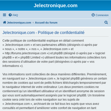
Jelectronique.com
FAQ
Connexion
R
Jelectronique.com
Accueil du forum
e
Jelectronique.com - Politique de confidentialité
c
h
Cette politique de confidentialité explique en détail comment
« Jelectronique.com » et ses partenaires affiliés (désignés ci-après par
e
« nous », « notre », « nos », « Jelectronique.com » et
r
« http://forums.jelectronique.com ») et phpBB (désigné ci-après par « logiciel
phpBB » et « phpBB Limited ») utilisent toutes les informations collectées lors
c
des sessions d’utilisation de votre part (désignées ci-après par « vos
h
informations »).
e
Vos informations sont collectées de deux manières différentes. Premièrement,
r
en naviguant sur « Jelectronique.com », le logiciel phpBB génèrera un certain
nombre de cookies qui sont de petits fichiers téléchargés temporairement par
le navigateur internet de votre ordinateur. Les deux premiers cookies ne
contiennent qu’un identifiant utilisateur et un identifiant anonyme de session
qui vous sont automatiquement assignés par le logiciel phpBB. Un troisième
cookie sera créé lors de votre navigation sur les sujets de
« Jelectronique.com », archivant de ce fait tous les sujets que vous avez
consultés et permettant d’améliorer votre confort de navigation en tant