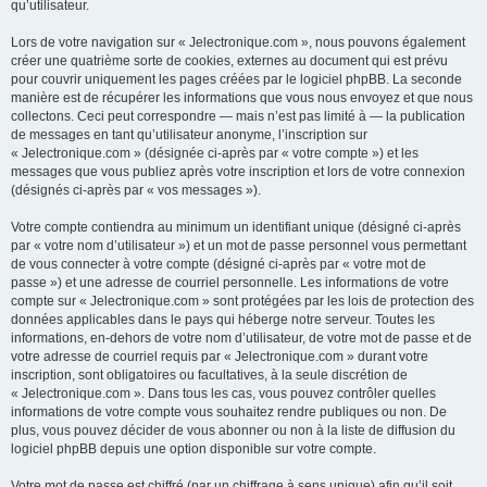
qu’utilisateur.
Lors de votre navigation sur « Jelectronique.com », nous pouvons également
créer une quatrième sorte de cookies, externes au document qui est prévu
pour couvrir uniquement les pages créées par le logiciel phpBB. La seconde
manière est de récupérer les informations que vous nous envoyez et que nous
collectons. Ceci peut correspondre — mais n’est pas limité à — la publication
de messages en tant qu’utilisateur anonyme, l’inscription sur
« Jelectronique.com » (désignée ci-après par « votre compte ») et les
messages que vous publiez après votre inscription et lors de votre connexion
(désignés ci-après par « vos messages »).
Votre compte contiendra au minimum un identifiant unique (désigné ci-après
par « votre nom d’utilisateur ») et un mot de passe personnel vous permettant
de vous connecter à votre compte (désigné ci-après par « votre mot de
passe ») et une adresse de courriel personnelle. Les informations de votre
compte sur « Jelectronique.com » sont protégées par les lois de protection des
données applicables dans le pays qui héberge notre serveur. Toutes les
informations, en-dehors de votre nom d’utilisateur, de votre mot de passe et de
votre adresse de courriel requis par « Jelectronique.com » durant votre
inscription, sont obligatoires ou facultatives, à la seule discrétion de
« Jelectronique.com ». Dans tous les cas, vous pouvez contrôler quelles
informations de votre compte vous souhaitez rendre publiques ou non. De
plus, vous pouvez décider de vous abonner ou non à la liste de diffusion du
logiciel phpBB depuis une option disponible sur votre compte.
Votre mot de passe est chiffré (par un chiffrage à sens unique) afin qu’il soit