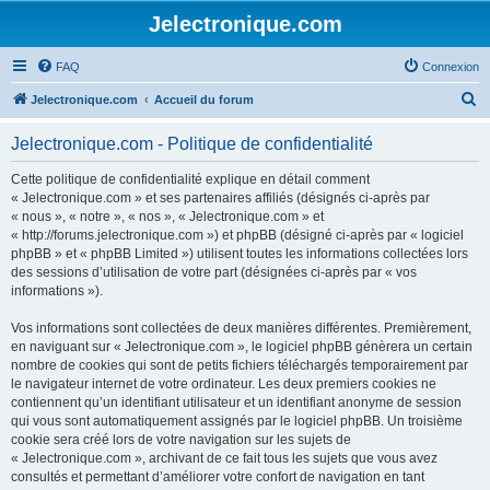
Jelectronique.com
FAQ
Connexion
R
Jelectronique.com
Accueil du forum
e
Jelectronique.com - Politique de confidentialité
c
h
Cette politique de confidentialité explique en détail comment
« Jelectronique.com » et ses partenaires affiliés (désignés ci-après par
e
« nous », « notre », « nos », « Jelectronique.com » et
r
« http://forums.jelectronique.com ») et phpBB (désigné ci-après par « logiciel
phpBB » et « phpBB Limited ») utilisent toutes les informations collectées lors
c
des sessions d’utilisation de votre part (désignées ci-après par « vos
h
informations »).
e
Vos informations sont collectées de deux manières différentes. Premièrement,
r
en naviguant sur « Jelectronique.com », le logiciel phpBB génèrera un certain
nombre de cookies qui sont de petits fichiers téléchargés temporairement par
le navigateur internet de votre ordinateur. Les deux premiers cookies ne
contiennent qu’un identifiant utilisateur et un identifiant anonyme de session
qui vous sont automatiquement assignés par le logiciel phpBB. Un troisième
cookie sera créé lors de votre navigation sur les sujets de
« Jelectronique.com », archivant de ce fait tous les sujets que vous avez
consultés et permettant d’améliorer votre confort de navigation en tant