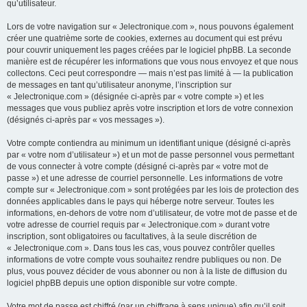
qu’utilisateur.
Lors de votre navigation sur « Jelectronique.com », nous pouvons également
créer une quatrième sorte de cookies, externes au document qui est prévu
pour couvrir uniquement les pages créées par le logiciel phpBB. La seconde
manière est de récupérer les informations que vous nous envoyez et que nous
collectons. Ceci peut correspondre — mais n’est pas limité à — la publication
de messages en tant qu’utilisateur anonyme, l’inscription sur
« Jelectronique.com » (désignée ci-après par « votre compte ») et les
messages que vous publiez après votre inscription et lors de votre connexion
(désignés ci-après par « vos messages »).
Votre compte contiendra au minimum un identifiant unique (désigné ci-après
par « votre nom d’utilisateur ») et un mot de passe personnel vous permettant
de vous connecter à votre compte (désigné ci-après par « votre mot de
passe ») et une adresse de courriel personnelle. Les informations de votre
compte sur « Jelectronique.com » sont protégées par les lois de protection des
données applicables dans le pays qui héberge notre serveur. Toutes les
informations, en-dehors de votre nom d’utilisateur, de votre mot de passe et de
votre adresse de courriel requis par « Jelectronique.com » durant votre
inscription, sont obligatoires ou facultatives, à la seule discrétion de
« Jelectronique.com ». Dans tous les cas, vous pouvez contrôler quelles
informations de votre compte vous souhaitez rendre publiques ou non. De
plus, vous pouvez décider de vous abonner ou non à la liste de diffusion du
logiciel phpBB depuis une option disponible sur votre compte.
Votre mot de passe est chiffré (par un chiffrage à sens unique) afin qu’il soit