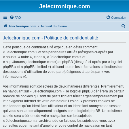
Jelectronique.com
FAQ
Connexion
R
Jelectronique.com
Accueil du forum
e
Jelectronique.com - Politique de confidentialité
c
h
Cette politique de confidentialité explique en détail comment
« Jelectronique.com » et ses partenaires affiliés (désignés ci-après par
e
« nous », « notre », « nos », « Jelectronique.com » et
r
« http://forums.jelectronique.com ») et phpBB (désigné ci-après par « logiciel
phpBB » et « phpBB Limited ») utilisent toutes les informations collectées lors
c
des sessions d’utilisation de votre part (désignées ci-après par « vos
h
informations »).
e
Vos informations sont collectées de deux manières différentes. Premièrement,
r
en naviguant sur « Jelectronique.com », le logiciel phpBB génèrera un certain
nombre de cookies qui sont de petits fichiers téléchargés temporairement par
le navigateur internet de votre ordinateur. Les deux premiers cookies ne
contiennent qu’un identifiant utilisateur et un identifiant anonyme de session
qui vous sont automatiquement assignés par le logiciel phpBB. Un troisième
cookie sera créé lors de votre navigation sur les sujets de
« Jelectronique.com », archivant de ce fait tous les sujets que vous avez
consultés et permettant d’améliorer votre confort de navigation en tant