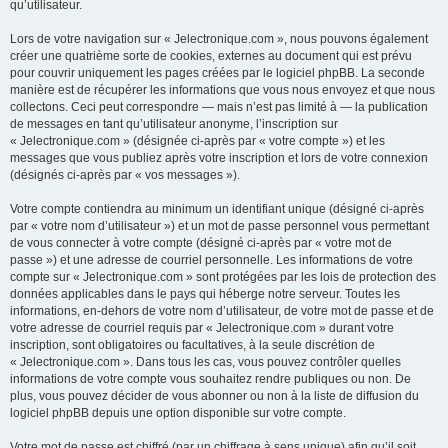
qu’utilisateur.
Lors de votre navigation sur « Jelectronique.com », nous pouvons également
créer une quatrième sorte de cookies, externes au document qui est prévu
pour couvrir uniquement les pages créées par le logiciel phpBB. La seconde
manière est de récupérer les informations que vous nous envoyez et que nous
collectons. Ceci peut correspondre — mais n’est pas limité à — la publication
de messages en tant qu’utilisateur anonyme, l’inscription sur
« Jelectronique.com » (désignée ci-après par « votre compte ») et les
messages que vous publiez après votre inscription et lors de votre connexion
(désignés ci-après par « vos messages »).
Votre compte contiendra au minimum un identifiant unique (désigné ci-après
par « votre nom d’utilisateur ») et un mot de passe personnel vous permettant
de vous connecter à votre compte (désigné ci-après par « votre mot de
passe ») et une adresse de courriel personnelle. Les informations de votre
compte sur « Jelectronique.com » sont protégées par les lois de protection des
données applicables dans le pays qui héberge notre serveur. Toutes les
informations, en-dehors de votre nom d’utilisateur, de votre mot de passe et de
votre adresse de courriel requis par « Jelectronique.com » durant votre
inscription, sont obligatoires ou facultatives, à la seule discrétion de
« Jelectronique.com ». Dans tous les cas, vous pouvez contrôler quelles
informations de votre compte vous souhaitez rendre publiques ou non. De
plus, vous pouvez décider de vous abonner ou non à la liste de diffusion du
logiciel phpBB depuis une option disponible sur votre compte.
Votre mot de passe est chiffré (par un chiffrage à sens unique) afin qu’il soit