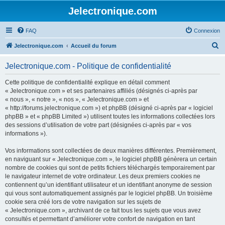
Jelectronique.com
FAQ
Connexion
R
Jelectronique.com
Accueil du forum
e
Jelectronique.com - Politique de confidentialité
c
h
Cette politique de confidentialité explique en détail comment
« Jelectronique.com » et ses partenaires affiliés (désignés ci-après par
e
« nous », « notre », « nos », « Jelectronique.com » et
r
« http://forums.jelectronique.com ») et phpBB (désigné ci-après par « logiciel
phpBB » et « phpBB Limited ») utilisent toutes les informations collectées lors
c
des sessions d’utilisation de votre part (désignées ci-après par « vos
h
informations »).
e
Vos informations sont collectées de deux manières différentes. Premièrement,
r
en naviguant sur « Jelectronique.com », le logiciel phpBB génèrera un certain
nombre de cookies qui sont de petits fichiers téléchargés temporairement par
le navigateur internet de votre ordinateur. Les deux premiers cookies ne
contiennent qu’un identifiant utilisateur et un identifiant anonyme de session
qui vous sont automatiquement assignés par le logiciel phpBB. Un troisième
cookie sera créé lors de votre navigation sur les sujets de
« Jelectronique.com », archivant de ce fait tous les sujets que vous avez
consultés et permettant d’améliorer votre confort de navigation en tant