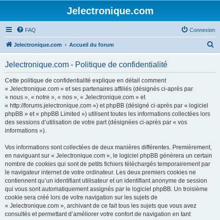
Jelectronique.com
FAQ
Connexion
R
Jelectronique.com
Accueil du forum
e
Jelectronique.com - Politique de confidentialité
c
h
Cette politique de confidentialité explique en détail comment
« Jelectronique.com » et ses partenaires affiliés (désignés ci-après par
e
« nous », « notre », « nos », « Jelectronique.com » et
r
« http://forums.jelectronique.com ») et phpBB (désigné ci-après par « logiciel
phpBB » et « phpBB Limited ») utilisent toutes les informations collectées lors
c
des sessions d’utilisation de votre part (désignées ci-après par « vos
h
informations »).
e
Vos informations sont collectées de deux manières différentes. Premièrement,
r
en naviguant sur « Jelectronique.com », le logiciel phpBB génèrera un certain
nombre de cookies qui sont de petits fichiers téléchargés temporairement par
le navigateur internet de votre ordinateur. Les deux premiers cookies ne
contiennent qu’un identifiant utilisateur et un identifiant anonyme de session
qui vous sont automatiquement assignés par le logiciel phpBB. Un troisième
cookie sera créé lors de votre navigation sur les sujets de
« Jelectronique.com », archivant de ce fait tous les sujets que vous avez
consultés et permettant d’améliorer votre confort de navigation en tant