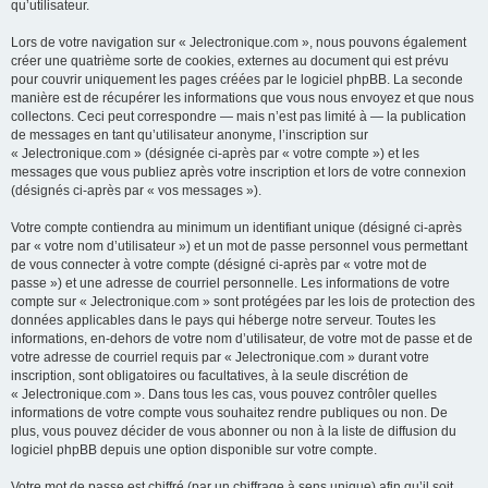
qu’utilisateur.
Lors de votre navigation sur « Jelectronique.com », nous pouvons également
créer une quatrième sorte de cookies, externes au document qui est prévu
pour couvrir uniquement les pages créées par le logiciel phpBB. La seconde
manière est de récupérer les informations que vous nous envoyez et que nous
collectons. Ceci peut correspondre — mais n’est pas limité à — la publication
de messages en tant qu’utilisateur anonyme, l’inscription sur
« Jelectronique.com » (désignée ci-après par « votre compte ») et les
messages que vous publiez après votre inscription et lors de votre connexion
(désignés ci-après par « vos messages »).
Votre compte contiendra au minimum un identifiant unique (désigné ci-après
par « votre nom d’utilisateur ») et un mot de passe personnel vous permettant
de vous connecter à votre compte (désigné ci-après par « votre mot de
passe ») et une adresse de courriel personnelle. Les informations de votre
compte sur « Jelectronique.com » sont protégées par les lois de protection des
données applicables dans le pays qui héberge notre serveur. Toutes les
informations, en-dehors de votre nom d’utilisateur, de votre mot de passe et de
votre adresse de courriel requis par « Jelectronique.com » durant votre
inscription, sont obligatoires ou facultatives, à la seule discrétion de
« Jelectronique.com ». Dans tous les cas, vous pouvez contrôler quelles
informations de votre compte vous souhaitez rendre publiques ou non. De
plus, vous pouvez décider de vous abonner ou non à la liste de diffusion du
logiciel phpBB depuis une option disponible sur votre compte.
Votre mot de passe est chiffré (par un chiffrage à sens unique) afin qu’il soit