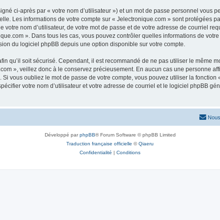
igné ci-après par « votre nom d’utilisateur ») et un mot de passe personnel vous p
elle. Les informations de votre compte sur « Jelectronique.com » sont protégées pa
 votre nom d’utilisateur, de votre mot de passe et de votre adresse de courriel requ
ronique.com ». Dans tous les cas, vous pouvez contrôler quelles informations de vo
sion du logiciel phpBB depuis une option disponible sur votre compte.
afin qu’il soit sécurisé. Cependant, il est recommandé de ne pas utiliser le même mot
com », veillez donc à le conservez précieusement. En aucun cas une personne affil
Si vous oubliez le mot de passe de votre compte, vous pouvez utiliser la fonction
pécifier votre nom d’utilisateur et votre adresse de courriel et le logiciel phpBB 
Nous
Développé par
phpBB
® Forum Software © phpBB Limited
Traduction française officielle
©
Qiaeru
Confidentialité
|
Conditions