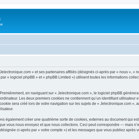
m
ue
Jelectronique.com » et ses partenaires affiliés (désignés ci-après par « nous », « n
ar « logiciel phpBB » et « phpBB Limited ») utilisent toutes les informations collect
 Premièrement, en naviguant sur « Jelectronique.com », le logiciel phpBB génèrera 
ordinateur. Les deux premiers cookies ne contiennent qu’un identifiant utilisateur 
okie sera créé lors de votre navigation sur les sujets de « Jelectronique.com », ar
lisateur.
ons également créer une quatrième sorte de cookies, externes au document qui est 
que vous nous envoyez et que nous collectons. Ceci peut correspondre — mais n’es
 (désignée ci-après par « votre compte ») et les messages que vous publiez après vo