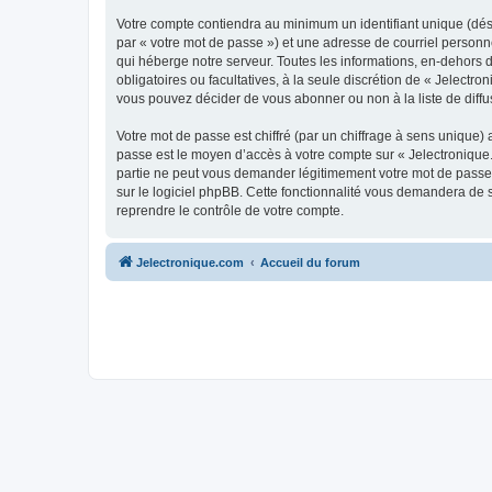
Votre compte contiendra au minimum un identifiant unique (dés
par « votre mot de passe ») et une adresse de courriel personn
qui héberge notre serveur. Toutes les informations, en-dehors de
obligatoires ou facultatives, à la seule discrétion de « Jelect
vous pouvez décider de vous abonner ou non à la liste de diffu
Votre mot de passe est chiffré (par un chiffrage à sens unique) 
passe est le moyen d’accès à votre compte sur « Jelectronique.
partie ne peut vous demander légitimement votre mot de passe. 
sur le logiciel phpBB. Cette fonctionnalité vous demandera de s
reprendre le contrôle de votre compte.
Jelectronique.com
Accueil du forum