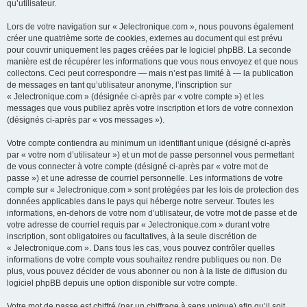
qu’utilisateur.
Lors de votre navigation sur « Jelectronique.com », nous pouvons également
créer une quatrième sorte de cookies, externes au document qui est prévu
pour couvrir uniquement les pages créées par le logiciel phpBB. La seconde
manière est de récupérer les informations que vous nous envoyez et que nous
collectons. Ceci peut correspondre — mais n’est pas limité à — la publication
de messages en tant qu’utilisateur anonyme, l’inscription sur
« Jelectronique.com » (désignée ci-après par « votre compte ») et les
messages que vous publiez après votre inscription et lors de votre connexion
(désignés ci-après par « vos messages »).
Votre compte contiendra au minimum un identifiant unique (désigné ci-après
par « votre nom d’utilisateur ») et un mot de passe personnel vous permettant
de vous connecter à votre compte (désigné ci-après par « votre mot de
passe ») et une adresse de courriel personnelle. Les informations de votre
compte sur « Jelectronique.com » sont protégées par les lois de protection des
données applicables dans le pays qui héberge notre serveur. Toutes les
informations, en-dehors de votre nom d’utilisateur, de votre mot de passe et de
votre adresse de courriel requis par « Jelectronique.com » durant votre
inscription, sont obligatoires ou facultatives, à la seule discrétion de
« Jelectronique.com ». Dans tous les cas, vous pouvez contrôler quelles
informations de votre compte vous souhaitez rendre publiques ou non. De
plus, vous pouvez décider de vous abonner ou non à la liste de diffusion du
logiciel phpBB depuis une option disponible sur votre compte.
Votre mot de passe est chiffré (par un chiffrage à sens unique) afin qu’il soit