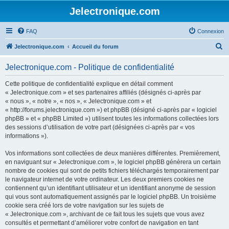
Jelectronique.com
FAQ
Connexion
R
Jelectronique.com
Accueil du forum
e
Jelectronique.com - Politique de confidentialité
c
h
Cette politique de confidentialité explique en détail comment
« Jelectronique.com » et ses partenaires affiliés (désignés ci-après par
e
« nous », « notre », « nos », « Jelectronique.com » et
r
« http://forums.jelectronique.com ») et phpBB (désigné ci-après par « logiciel
phpBB » et « phpBB Limited ») utilisent toutes les informations collectées lors
c
des sessions d’utilisation de votre part (désignées ci-après par « vos
h
informations »).
e
Vos informations sont collectées de deux manières différentes. Premièrement,
r
en naviguant sur « Jelectronique.com », le logiciel phpBB génèrera un certain
nombre de cookies qui sont de petits fichiers téléchargés temporairement par
le navigateur internet de votre ordinateur. Les deux premiers cookies ne
contiennent qu’un identifiant utilisateur et un identifiant anonyme de session
qui vous sont automatiquement assignés par le logiciel phpBB. Un troisième
cookie sera créé lors de votre navigation sur les sujets de
« Jelectronique.com », archivant de ce fait tous les sujets que vous avez
consultés et permettant d’améliorer votre confort de navigation en tant