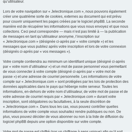
qu’utilisateur.
Lors de votre navigation sur « Jelectronique.com », nous pouvons également
créer une quatrième sorte de cookies, externes au document qui est prévu
pour couvrir uniquement les pages créées par le logiciel phpBB. La seconde
manière est de récupérer les informations que vous nous envoyez et que nous
collectons. Ceci peut correspondre — mais n’est pas limité à — la publication
de messages en tant qu’utilisateur anonyme, l’inscription sur
« Jelectronique.com » (désignée ci-après par « votre compte ») et les
messages que vous publiez après votre inscription et lors de votre connexion
(désignés ci-après par « vos messages »).
Votre compte contiendra au minimum un identifiant unique (désigné ci-après
par « votre nom d’utilisateur ») et un mot de passe personnel vous permettant
de vous connecter à votre compte (désigné ci-après par « votre mot de
passe ») et une adresse de courriel personnelle. Les informations de votre
compte sur « Jelectronique.com » sont protégées par les lois de protection des
données applicables dans le pays qui héberge notre serveur. Toutes les
informations, en-dehors de votre nom d’utilisateur, de votre mot de passe et de
votre adresse de courriel requis par « Jelectronique.com » durant votre
inscription, sont obligatoires ou facultatives, à la seule discrétion de
« Jelectronique.com ». Dans tous les cas, vous pouvez contrôler quelles
informations de votre compte vous souhaitez rendre publiques ou non. De
plus, vous pouvez décider de vous abonner ou non à la liste de diffusion du
logiciel phpBB depuis une option disponible sur votre compte.
Votre mot de passe est chiffré (par un chiffrage à sens unique) afin qu’il soit