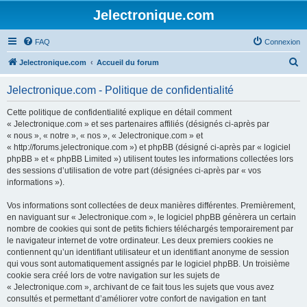
Jelectronique.com
FAQ
Connexion
R
Jelectronique.com
Accueil du forum
e
Jelectronique.com - Politique de confidentialité
c
h
Cette politique de confidentialité explique en détail comment
« Jelectronique.com » et ses partenaires affiliés (désignés ci-après par
e
« nous », « notre », « nos », « Jelectronique.com » et
r
« http://forums.jelectronique.com ») et phpBB (désigné ci-après par « logiciel
phpBB » et « phpBB Limited ») utilisent toutes les informations collectées lors
c
des sessions d’utilisation de votre part (désignées ci-après par « vos
h
informations »).
e
Vos informations sont collectées de deux manières différentes. Premièrement,
r
en naviguant sur « Jelectronique.com », le logiciel phpBB génèrera un certain
nombre de cookies qui sont de petits fichiers téléchargés temporairement par
le navigateur internet de votre ordinateur. Les deux premiers cookies ne
contiennent qu’un identifiant utilisateur et un identifiant anonyme de session
qui vous sont automatiquement assignés par le logiciel phpBB. Un troisième
cookie sera créé lors de votre navigation sur les sujets de
« Jelectronique.com », archivant de ce fait tous les sujets que vous avez
consultés et permettant d’améliorer votre confort de navigation en tant