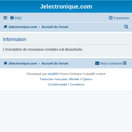
Jelectronique.com
FAQ
Connexion
R
Jelectronique.com
Accueil du forum
e
Information
c
h
L’inscription de nouveaux comptes est désactivée.
e
r
Jelectronique.com
Accueil du forum
Nous contacter
c
Développé par
phpBB
® Forum Software © phpBB Limited
h
Traduction française officielle
©
Qiaeru
e
Confidentialité
|
Conditions
r