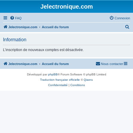
Jelectronique.com
FAQ
Connexion
R
Jelectronique.com
Accueil du forum
e
Information
c
h
L’inscription de nouveaux comptes est désactivée.
e
r
Jelectronique.com
Accueil du forum
Nous contacter
c
Développé par
phpBB
® Forum Software © phpBB Limited
h
Traduction française officielle
©
Qiaeru
e
Confidentialité
|
Conditions
r