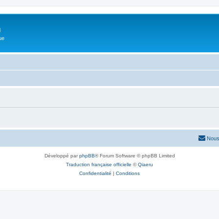
m
ue
Nous
Développé par
phpBB
® Forum Software © phpBB Limited
Traduction française officielle
©
Qiaeru
Confidentialité
|
Conditions