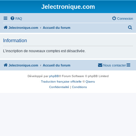
Jelectronique.com
FAQ
Connexion
R
Jelectronique.com
Accueil du forum
e
Information
c
h
L’inscription de nouveaux comptes est désactivée.
e
r
Jelectronique.com
Accueil du forum
Nous contacter
c
Développé par
phpBB
® Forum Software © phpBB Limited
h
Traduction française officielle
©
Qiaeru
e
Confidentialité
|
Conditions
r