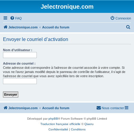
Jelectronique.com
FAQ
Connexion
R
Jelectronique.com
Accueil du forum
e
Envoyer le courriel d’activation
c
h
Nom d’utilisateur :
e
r
Adresse de courriel :
Cette adresse doit correspondre à l’adresse de courriel associée à votre compte. Si
c
vous ne l’avez jamais modifié depuis le panneau de contrôle de l’utilisateur, il s’agit de
l’adresse de courriel que vous avez spécifiée lors de votre inscription.
h
e
r
Jelectronique.com
Accueil du forum
Nous contacter
Développé par
phpBB
® Forum Software © phpBB Limited
Traduction française officielle
©
Qiaeru
Confidentialité
|
Conditions