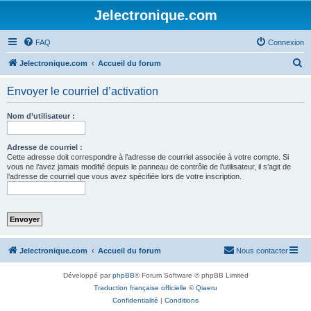
Jelectronique.com
FAQ
Connexion
R
Jelectronique.com
Accueil du forum
e
Envoyer le courriel d’activation
c
h
Nom d’utilisateur :
e
r
Adresse de courriel :
Cette adresse doit correspondre à l’adresse de courriel associée à votre compte. Si
c
vous ne l’avez jamais modifié depuis le panneau de contrôle de l’utilisateur, il s’agit de
l’adresse de courriel que vous avez spécifiée lors de votre inscription.
h
e
r
Jelectronique.com
Accueil du forum
Nous contacter
Développé par
phpBB
® Forum Software © phpBB Limited
Traduction française officielle
©
Qiaeru
Confidentialité
|
Conditions