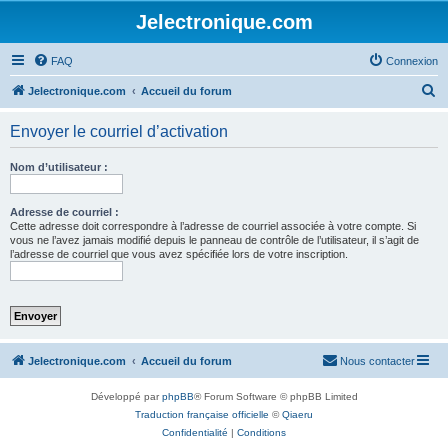
Jelectronique.com
FAQ
Connexion
R
Jelectronique.com
Accueil du forum
e
Envoyer le courriel d’activation
c
h
Nom d’utilisateur :
e
r
Adresse de courriel :
Cette adresse doit correspondre à l’adresse de courriel associée à votre compte. Si
c
vous ne l’avez jamais modifié depuis le panneau de contrôle de l’utilisateur, il s’agit de
l’adresse de courriel que vous avez spécifiée lors de votre inscription.
h
e
r
Jelectronique.com
Accueil du forum
Nous contacter
Développé par
phpBB
® Forum Software © phpBB Limited
Traduction française officielle
©
Qiaeru
Confidentialité
|
Conditions