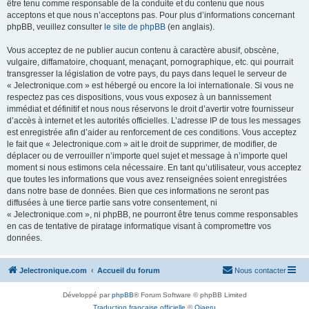
être tenu comme responsable de la conduite et du contenu que nous
acceptons et que nous n’acceptons pas. Pour plus d’informations concernant
phpBB, veuillez consulter
le site de phpBB
(en anglais).
Vous acceptez de ne publier aucun contenu à caractère abusif, obscène,
vulgaire, diffamatoire, choquant, menaçant, pornographique, etc. qui pourrait
transgresser la législation de votre pays, du pays dans lequel le serveur de
« Jelectronique.com » est hébergé ou encore la loi internationale. Si vous ne
respectez pas ces dispositions, vous vous exposez à un bannissement
immédiat et définitif et nous nous réservons le droit d’avertir votre fournisseur
d’accès à internet et les autorités officielles. L’adresse IP de tous les messages
est enregistrée afin d’aider au renforcement de ces conditions. Vous acceptez
le fait que « Jelectronique.com » ait le droit de supprimer, de modifier, de
déplacer ou de verrouiller n’importe quel sujet et message à n’importe quel
moment si nous estimons cela nécessaire. En tant qu’utilisateur, vous acceptez
que toutes les informations que vous avez renseignées soient enregistrées
dans notre base de données. Bien que ces informations ne seront pas
diffusées à une tierce partie sans votre consentement, ni
« Jelectronique.com », ni phpBB, ne pourront être tenus comme responsables
en cas de tentative de piratage informatique visant à compromettre vos
données.
Jelectronique.com
Accueil du forum
Nous contacter
Développé par
phpBB
® Forum Software © phpBB Limited
Traduction française officielle
©
Qiaeru