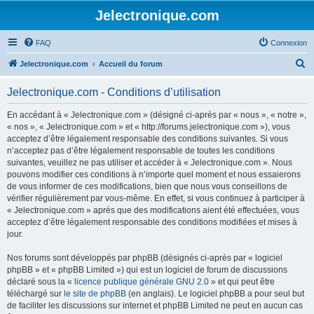
Jelectronique.com
FAQ
Connexion
R
Jelectronique.com
Accueil du forum
e
Jelectronique.com - Conditions d’utilisation
c
h
En accédant à « Jelectronique.com » (désigné ci-après par « nous », « notre »,
« nos », « Jelectronique.com » et « http://forums.jelectronique.com »), vous
e
acceptez d’être légalement responsable des conditions suivantes. Si vous
r
n’acceptez pas d’être légalement responsable de toutes les conditions
suivantes, veuillez ne pas utiliser et accéder à « Jelectronique.com ». Nous
c
pouvons modifier ces conditions à n’importe quel moment et nous essaierons
h
de vous informer de ces modifications, bien que nous vous conseillons de
vérifier régulièrement par vous-même. En effet, si vous continuez à participer à
e
« Jelectronique.com » après que des modifications aient été effectuées, vous
r
acceptez d’être légalement responsable des conditions modifiées et mises à
jour.
Nos forums sont développés par phpBB (désignés ci-après par « logiciel
phpBB » et « phpBB Limited ») qui est un logiciel de forum de discussions
déclaré sous la «
licence publique générale GNU 2.0
» et qui peut être
téléchargé sur
le site de phpBB
(en anglais). Le logiciel phpBB a pour seul but
de faciliter les discussions sur internet et phpBB Limited ne peut en aucun cas