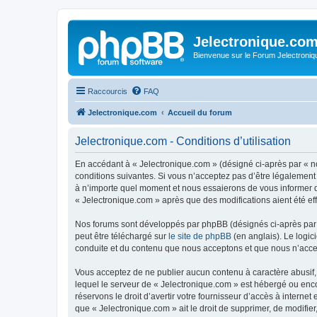
Jelectronique.co
Bienvenue sur le Forum Jelectroniq
Raccourcis
FAQ
Jelectronique.com
Accueil du forum
Jelectronique.com - Conditions d’utilisation
En accédant à « Jelectronique.com » (désigné ci-après par « no
conditions suivantes. Si vous n’acceptez pas d’être légalement
à n’importe quel moment et nous essaierons de vous informer de
« Jelectronique.com » après que des modifications aient été ef
Nos forums sont développés par phpBB (désignés ci-après par «
peut être téléchargé sur
le site de phpBB
(en anglais). Le logic
conduite et du contenu que nous acceptons et que nous n’acce
Vous acceptez de ne publier aucun contenu à caractère abusif, 
lequel le serveur de « Jelectronique.com » est hébergé ou enco
réservons le droit d’avertir votre fournisseur d’accès à internet
que « Jelectronique.com » ait le droit de supprimer, de modifie