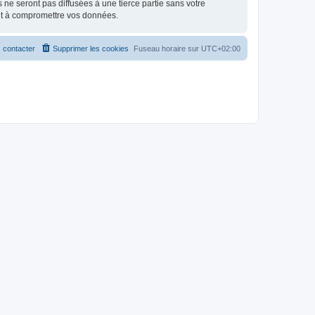
e seront pas diffusées à une tierce partie sans votre
nt à compromettre vos données.
 contacter
Supprimer les cookies
Fuseau horaire sur
UTC+02:00