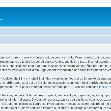
m
ue
us », « notre », « nos », « Jelectronique.com » et « http://forums.jelectronique.co
 responsable de toutes les conditions suivantes, veuillez ne pas utiliser et accéde
 ces modifications, bien que nous vous conseillons de vérifier régulièrement par v
fectuées, vous acceptez d’être légalement responsable des conditions modifiées et 
 logiciel phpBB » et « phpBB Limited ») qui est un logiciel de forum de discussio
iel phpBB a pour seul but de faciliter les discussions sur internet et phpBB Limit
ptons pas. Pour plus d’informations concernant phpBB, veuillez consulter
le site 
obscène, vulgaire, diffamatoire, choquant, menaçant, pornographique, etc. qui pourr
re la loi internationale. Si vous ne respectez pas ces dispositions, vous vous expo
 et les autorités officielles. L’adresse IP de tous les messages est enregistrée afin 
r, de déplacer ou de verrouiller n’importe quel sujet et message à n’importe quel mo