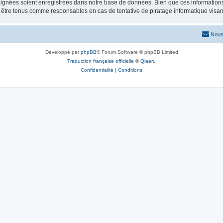
ignées soient enregistrées dans notre base de données. Bien que ces informations n
 être tenus comme responsables en cas de tentative de piratage informatique visa
Nous
Développé par
phpBB
® Forum Software © phpBB Limited
Traduction française officielle
©
Qiaeru
Confidentialité
|
Conditions