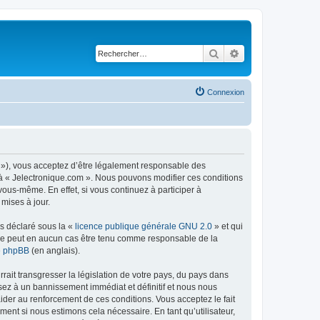
Rechercher
Recherche avancé
Connexion
m »), vous acceptez d’être légalement responsable des
r à « Jelectronique.com ». Nous pouvons modifier ces conditions
ous-même. En effet, si vous continuez à participer à
mises à jour.
ns déclaré sous la «
licence publique générale GNU 2.0
» et qui
ed ne peut en aucun cas être tenu comme responsable de la
de phpBB
(en anglais).
ait transgresser la législation de votre pays, du pays dans
sez à un bannissement immédiat et définitif et nous nous
d’aider au renforcement de ces conditions. Vous acceptez le fait
ment si nous estimons cela nécessaire. En tant qu’utilisateur,