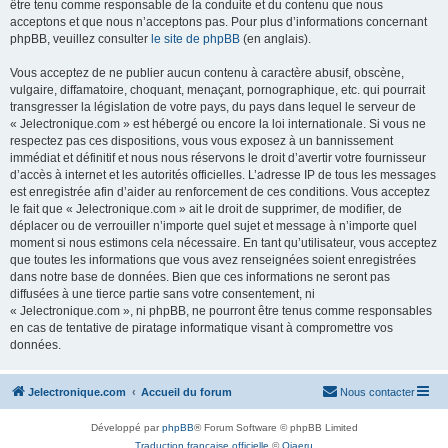
être tenu comme responsable de la conduite et du contenu que nous
acceptons et que nous n’acceptons pas. Pour plus d’informations concernant
phpBB, veuillez consulter
le site de phpBB
(en anglais).
Vous acceptez de ne publier aucun contenu à caractère abusif, obscène,
vulgaire, diffamatoire, choquant, menaçant, pornographique, etc. qui pourrait
transgresser la législation de votre pays, du pays dans lequel le serveur de
« Jelectronique.com » est hébergé ou encore la loi internationale. Si vous ne
respectez pas ces dispositions, vous vous exposez à un bannissement
immédiat et définitif et nous nous réservons le droit d’avertir votre fournisseur
d’accès à internet et les autorités officielles. L’adresse IP de tous les messages
est enregistrée afin d’aider au renforcement de ces conditions. Vous acceptez
le fait que « Jelectronique.com » ait le droit de supprimer, de modifier, de
déplacer ou de verrouiller n’importe quel sujet et message à n’importe quel
moment si nous estimons cela nécessaire. En tant qu’utilisateur, vous acceptez
que toutes les informations que vous avez renseignées soient enregistrées
dans notre base de données. Bien que ces informations ne seront pas
diffusées à une tierce partie sans votre consentement, ni
« Jelectronique.com », ni phpBB, ne pourront être tenus comme responsables
en cas de tentative de piratage informatique visant à compromettre vos
données.
Jelectronique.com
Accueil du forum
Nous contacter
Développé par
phpBB
® Forum Software © phpBB Limited
Traduction française officielle
©
Qiaeru