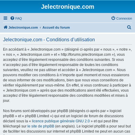
Jelectronique.com
FAQ
Connexion
R
Jelectronique.com
Accueil du forum
e
Jelectronique.com - Conditions d’utilisation
c
h
En accédant à « Jelectronique.com » (désigné ci-après par « nous », « notre »,
« nos », « Jelectronique.com » et « http://forums.jelectronique.com »), vous
e
acceptez d’être légalement responsable des conditions suivantes. Si vous
r
n’acceptez pas d’être légalement responsable de toutes les conditions
suivantes, veuillez ne pas utiliser et accéder à « Jelectronique.com ». Nous
c
pouvons modifier ces conditions à n’importe quel moment et nous essaierons
h
de vous informer de ces modifications, bien que nous vous conseillons de
vérifier régulièrement par vous-même. En effet, si vous continuez à participer à
e
« Jelectronique.com » après que des modifications aient été effectuées, vous
r
acceptez d’être légalement responsable des conditions modifiées et mises à
jour.
Nos forums sont développés par phpBB (désignés ci-après par « logiciel
phpBB » et « phpBB Limited ») qui est un logiciel de forum de discussions
déclaré sous la «
licence publique générale GNU 2.0
» et qui peut être
téléchargé sur
le site de phpBB
(en anglais). Le logiciel phpBB a pour seul but
de faciliter les discussions sur internet et phpBB Limited ne peut en aucun cas