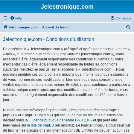
Jelectronique.com
FAQ
Connexion
R
Jelectronique.com
Accueil du forum
e
Jelectronique.com - Conditions d’utilisation
c
h
En accédant à « Jelectronique.com » (désigné ci-après par « nous », « notre »,
« nos », « Jelectronique.com » et « http://forums.jelectronique.com »), vous
e
acceptez d’être légalement responsable des conditions suivantes. Si vous
r
n’acceptez pas d’être légalement responsable de toutes les conditions
suivantes, veuillez ne pas utiliser et accéder à « Jelectronique.com ». Nous
c
pouvons modifier ces conditions à n’importe quel moment et nous essaierons
h
de vous informer de ces modifications, bien que nous vous conseillons de
vérifier régulièrement par vous-même. En effet, si vous continuez à participer à
e
« Jelectronique.com » après que des modifications aient été effectuées, vous
r
acceptez d’être légalement responsable des conditions modifiées et mises à
jour.
Nos forums sont développés par phpBB (désignés ci-après par « logiciel
phpBB » et « phpBB Limited ») qui est un logiciel de forum de discussions
déclaré sous la «
licence publique générale GNU 2.0
» et qui peut être
téléchargé sur
le site de phpBB
(en anglais). Le logiciel phpBB a pour seul but
de faciliter les discussions sur internet et phpBB Limited ne peut en aucun cas