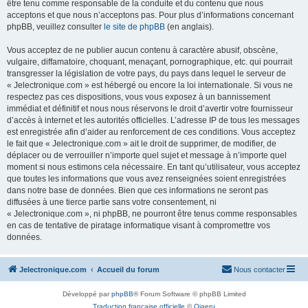
être tenu comme responsable de la conduite et du contenu que nous
acceptons et que nous n’acceptons pas. Pour plus d’informations concernant
phpBB, veuillez consulter
le site de phpBB
(en anglais).
Vous acceptez de ne publier aucun contenu à caractère abusif, obscène,
vulgaire, diffamatoire, choquant, menaçant, pornographique, etc. qui pourrait
transgresser la législation de votre pays, du pays dans lequel le serveur de
« Jelectronique.com » est hébergé ou encore la loi internationale. Si vous ne
respectez pas ces dispositions, vous vous exposez à un bannissement
immédiat et définitif et nous nous réservons le droit d’avertir votre fournisseur
d’accès à internet et les autorités officielles. L’adresse IP de tous les messages
est enregistrée afin d’aider au renforcement de ces conditions. Vous acceptez
le fait que « Jelectronique.com » ait le droit de supprimer, de modifier, de
déplacer ou de verrouiller n’importe quel sujet et message à n’importe quel
moment si nous estimons cela nécessaire. En tant qu’utilisateur, vous acceptez
que toutes les informations que vous avez renseignées soient enregistrées
dans notre base de données. Bien que ces informations ne seront pas
diffusées à une tierce partie sans votre consentement, ni
« Jelectronique.com », ni phpBB, ne pourront être tenus comme responsables
en cas de tentative de piratage informatique visant à compromettre vos
données.
Jelectronique.com
Accueil du forum
Nous contacter
Développé par
phpBB
® Forum Software © phpBB Limited
Traduction française officielle
©
Qiaeru