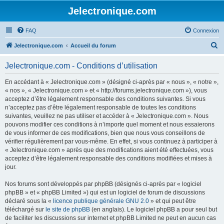
Jelectronique.com
FAQ
Connexion
R
Jelectronique.com
Accueil du forum
e
Jelectronique.com - Conditions d’utilisation
c
h
En accédant à « Jelectronique.com » (désigné ci-après par « nous », « notre »,
« nos », « Jelectronique.com » et « http://forums.jelectronique.com »), vous
e
acceptez d’être légalement responsable des conditions suivantes. Si vous
r
n’acceptez pas d’être légalement responsable de toutes les conditions
suivantes, veuillez ne pas utiliser et accéder à « Jelectronique.com ». Nous
c
pouvons modifier ces conditions à n’importe quel moment et nous essaierons
h
de vous informer de ces modifications, bien que nous vous conseillons de
vérifier régulièrement par vous-même. En effet, si vous continuez à participer à
e
« Jelectronique.com » après que des modifications aient été effectuées, vous
r
acceptez d’être légalement responsable des conditions modifiées et mises à
jour.
Nos forums sont développés par phpBB (désignés ci-après par « logiciel
phpBB » et « phpBB Limited ») qui est un logiciel de forum de discussions
déclaré sous la «
licence publique générale GNU 2.0
» et qui peut être
téléchargé sur
le site de phpBB
(en anglais). Le logiciel phpBB a pour seul but
de faciliter les discussions sur internet et phpBB Limited ne peut en aucun cas