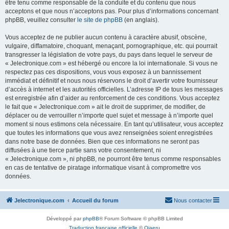
être tenu comme responsable de la conduite et du contenu que nous
acceptons et que nous n’acceptons pas. Pour plus d’informations concernant
phpBB, veuillez consulter
le site de phpBB
(en anglais).
Vous acceptez de ne publier aucun contenu à caractère abusif, obscène,
vulgaire, diffamatoire, choquant, menaçant, pornographique, etc. qui pourrait
transgresser la législation de votre pays, du pays dans lequel le serveur de
« Jelectronique.com » est hébergé ou encore la loi internationale. Si vous ne
respectez pas ces dispositions, vous vous exposez à un bannissement
immédiat et définitif et nous nous réservons le droit d’avertir votre fournisseur
d’accès à internet et les autorités officielles. L’adresse IP de tous les messages
est enregistrée afin d’aider au renforcement de ces conditions. Vous acceptez
le fait que « Jelectronique.com » ait le droit de supprimer, de modifier, de
déplacer ou de verrouiller n’importe quel sujet et message à n’importe quel
moment si nous estimons cela nécessaire. En tant qu’utilisateur, vous acceptez
que toutes les informations que vous avez renseignées soient enregistrées
dans notre base de données. Bien que ces informations ne seront pas
diffusées à une tierce partie sans votre consentement, ni
« Jelectronique.com », ni phpBB, ne pourront être tenus comme responsables
en cas de tentative de piratage informatique visant à compromettre vos
données.
Jelectronique.com
Accueil du forum
Nous contacter
Développé par
phpBB
® Forum Software © phpBB Limited
Traduction française officielle
©
Qiaeru