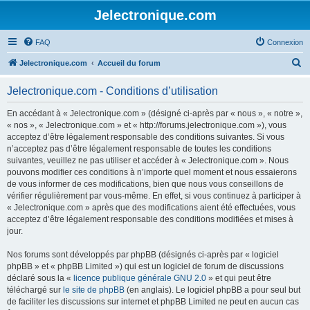
Jelectronique.com
FAQ
Connexion
R
Jelectronique.com
Accueil du forum
e
Jelectronique.com - Conditions d’utilisation
c
h
En accédant à « Jelectronique.com » (désigné ci-après par « nous », « notre »,
« nos », « Jelectronique.com » et « http://forums.jelectronique.com »), vous
e
acceptez d’être légalement responsable des conditions suivantes. Si vous
r
n’acceptez pas d’être légalement responsable de toutes les conditions
suivantes, veuillez ne pas utiliser et accéder à « Jelectronique.com ». Nous
c
pouvons modifier ces conditions à n’importe quel moment et nous essaierons
h
de vous informer de ces modifications, bien que nous vous conseillons de
vérifier régulièrement par vous-même. En effet, si vous continuez à participer à
e
« Jelectronique.com » après que des modifications aient été effectuées, vous
r
acceptez d’être légalement responsable des conditions modifiées et mises à
jour.
Nos forums sont développés par phpBB (désignés ci-après par « logiciel
phpBB » et « phpBB Limited ») qui est un logiciel de forum de discussions
déclaré sous la «
licence publique générale GNU 2.0
» et qui peut être
téléchargé sur
le site de phpBB
(en anglais). Le logiciel phpBB a pour seul but
de faciliter les discussions sur internet et phpBB Limited ne peut en aucun cas