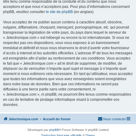
être tenu comme responsable de la conduite et du contenu que nous
acceptons et que nous n’acceptons pas. Pour plus d’informations concernant
phpBB, veuillez consulter
le site de phpBB
(en anglais).
Vous acceptez de ne publier aucun contenu à caractère abusif, obscène,
vulgaire, diffamatoire, choquant, menaçant, pornographique, etc. qui pourrait
transgresser la législation de votre pays, du pays dans lequel le serveur de
« Jelectronique.com » est hébergé ou encore la loi internationale. Si vous ne
respectez pas ces dispositions, vous vous exposez à un bannissement
immédiat et définitif et nous nous réservons le droit d’avertir votre fournisseur
d’accès à internet et les autorités officielles. L’adresse IP de tous les messages
est enregistrée afin d’aider au renforcement de ces conditions. Vous acceptez
le fait que « Jelectronique.com » ait le droit de supprimer, de modifier, de
déplacer ou de verrouiller n’importe quel sujet et message à n’importe quel
moment si nous estimons cela nécessaire. En tant qu’utilisateur, vous acceptez
que toutes les informations que vous avez renseignées soient enregistrées
dans notre base de données. Bien que ces informations ne seront pas
diffusées à une tierce partie sans votre consentement, ni
« Jelectronique.com », ni phpBB, ne pourront être tenus comme responsables
en cas de tentative de piratage informatique visant à compromettre vos
données.
Jelectronique.com
Accueil du forum
Nous contacter
Développé par
phpBB
® Forum Software © phpBB Limited
Traduction française officielle
©
Qiaeru