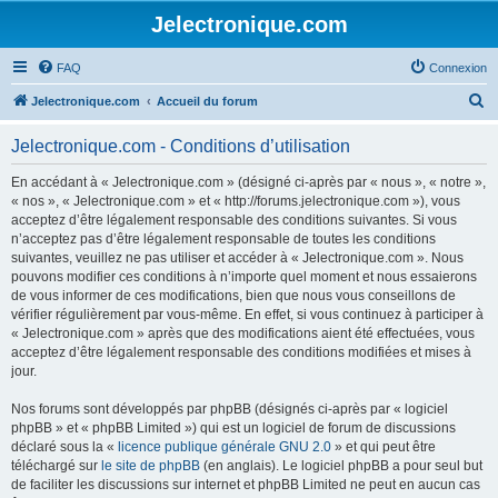
Jelectronique.com
FAQ
Connexion
R
Jelectronique.com
Accueil du forum
e
Jelectronique.com - Conditions d’utilisation
c
h
En accédant à « Jelectronique.com » (désigné ci-après par « nous », « notre »,
« nos », « Jelectronique.com » et « http://forums.jelectronique.com »), vous
e
acceptez d’être légalement responsable des conditions suivantes. Si vous
r
n’acceptez pas d’être légalement responsable de toutes les conditions
suivantes, veuillez ne pas utiliser et accéder à « Jelectronique.com ». Nous
c
pouvons modifier ces conditions à n’importe quel moment et nous essaierons
h
de vous informer de ces modifications, bien que nous vous conseillons de
vérifier régulièrement par vous-même. En effet, si vous continuez à participer à
e
« Jelectronique.com » après que des modifications aient été effectuées, vous
r
acceptez d’être légalement responsable des conditions modifiées et mises à
jour.
Nos forums sont développés par phpBB (désignés ci-après par « logiciel
phpBB » et « phpBB Limited ») qui est un logiciel de forum de discussions
déclaré sous la «
licence publique générale GNU 2.0
» et qui peut être
téléchargé sur
le site de phpBB
(en anglais). Le logiciel phpBB a pour seul but
de faciliter les discussions sur internet et phpBB Limited ne peut en aucun cas