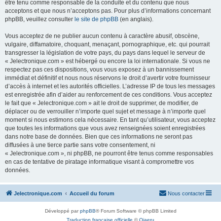
être tenu comme responsable de la conduite et du contenu que nous
acceptons et que nous n’acceptons pas. Pour plus d’informations concernant
phpBB, veuillez consulter
le site de phpBB
(en anglais).
Vous acceptez de ne publier aucun contenu à caractère abusif, obscène,
vulgaire, diffamatoire, choquant, menaçant, pornographique, etc. qui pourrait
transgresser la législation de votre pays, du pays dans lequel le serveur de
« Jelectronique.com » est hébergé ou encore la loi internationale. Si vous ne
respectez pas ces dispositions, vous vous exposez à un bannissement
immédiat et définitif et nous nous réservons le droit d’avertir votre fournisseur
d’accès à internet et les autorités officielles. L’adresse IP de tous les messages
est enregistrée afin d’aider au renforcement de ces conditions. Vous acceptez
le fait que « Jelectronique.com » ait le droit de supprimer, de modifier, de
déplacer ou de verrouiller n’importe quel sujet et message à n’importe quel
moment si nous estimons cela nécessaire. En tant qu’utilisateur, vous acceptez
que toutes les informations que vous avez renseignées soient enregistrées
dans notre base de données. Bien que ces informations ne seront pas
diffusées à une tierce partie sans votre consentement, ni
« Jelectronique.com », ni phpBB, ne pourront être tenus comme responsables
en cas de tentative de piratage informatique visant à compromettre vos
données.
Jelectronique.com
Accueil du forum
Nous contacter
Développé par
phpBB
® Forum Software © phpBB Limited
Traduction française officielle
©
Qiaeru