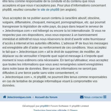
être tenu comme responsable de la conduite et du contenu que nous
acceptons et que nous n’acceptons pas. Pour plus d’informations concernant
phpBB, veuillez consulter
le site de phpBB
(en anglais).
Vous acceptez de ne publier aucun contenu à caractère abusif, obscène,
vulgaire, diffamatoire, choquant, menaçant, pornographique, etc. qui pourrait
transgresser la législation de votre pays, du pays dans lequel le serveur de
« Jelectronique.com » est hébergé ou encore la loi internationale. Si vous ne
respectez pas ces dispositions, vous vous exposez à un bannissement
immédiat et définitif et nous nous réservons le droit d’avertir votre fournisseur
d’accès à internet et les autorités officielles. L’adresse IP de tous les messages
est enregistrée afin d’aider au renforcement de ces conditions. Vous acceptez
le fait que « Jelectronique.com » ait le droit de supprimer, de modifier, de
déplacer ou de verrouiller n’importe quel sujet et message à n’importe quel
moment si nous estimons cela nécessaire. En tant qu’utilisateur, vous acceptez
que toutes les informations que vous avez renseignées soient enregistrées
dans notre base de données. Bien que ces informations ne seront pas
diffusées à une tierce partie sans votre consentement, ni
« Jelectronique.com », ni phpBB, ne pourront être tenus comme responsables
en cas de tentative de piratage informatique visant à compromettre vos
données.
Jelectronique.com
Accueil du forum
Nous contacter
Développé par
phpBB
® Forum Software © phpBB Limited
Traduction française officielle
©
Qiaeru