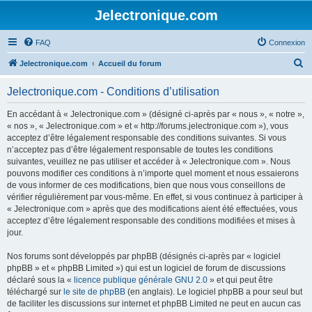
Jelectronique.com
FAQ
Connexion
R
Jelectronique.com
Accueil du forum
e
Jelectronique.com - Conditions d’utilisation
c
h
En accédant à « Jelectronique.com » (désigné ci-après par « nous », « notre »,
« nos », « Jelectronique.com » et « http://forums.jelectronique.com »), vous
e
acceptez d’être légalement responsable des conditions suivantes. Si vous
r
n’acceptez pas d’être légalement responsable de toutes les conditions
suivantes, veuillez ne pas utiliser et accéder à « Jelectronique.com ». Nous
c
pouvons modifier ces conditions à n’importe quel moment et nous essaierons
h
de vous informer de ces modifications, bien que nous vous conseillons de
vérifier régulièrement par vous-même. En effet, si vous continuez à participer à
e
« Jelectronique.com » après que des modifications aient été effectuées, vous
r
acceptez d’être légalement responsable des conditions modifiées et mises à
jour.
Nos forums sont développés par phpBB (désignés ci-après par « logiciel
phpBB » et « phpBB Limited ») qui est un logiciel de forum de discussions
déclaré sous la «
licence publique générale GNU 2.0
» et qui peut être
téléchargé sur
le site de phpBB
(en anglais). Le logiciel phpBB a pour seul but
de faciliter les discussions sur internet et phpBB Limited ne peut en aucun cas