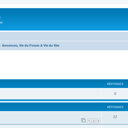
m
ue
Annonces, Vie du Forum & Vie du Site
cher
cherche avancée
RÉPONSES
0
RÉPONSES
22
1
2
3