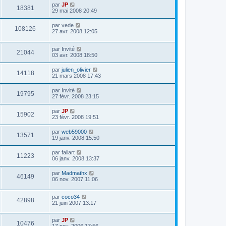
par
JP
18381
29 mai 2008 20:49
par
vede
108126
27 avr. 2008 12:05
par
Invité
21044
03 avr. 2008 18:50
par
julien_olivier
14118
21 mars 2008 17:43
par
Invité
19795
27 févr. 2008 23:15
par
JP
15902
23 févr. 2008 19:51
par
web59000
13571
19 janv. 2008 15:50
par
fallart
11223
06 janv. 2008 13:37
par
Madmathx
46149
06 nov. 2007 11:06
par
coco34
42898
21 juin 2007 13:17
par
JP
10476