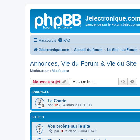
Jelectronique.co
Bienvenue sur le Forum Jelectroniq
Raccourcis
FAQ
Jelectronique.com
Accueil du forum
Le Site - Le Forum
Annonces, Vie du Forum & Vie du Site
Modérateur :
Modérateur
Recher
Re
Nouveau sujet
ANNONCES
La Charte
par
JP
»
04 mars 2005 11:08
SUJETS
Vos projets sur le site
par
JP
»
28 oct. 2004 19:43