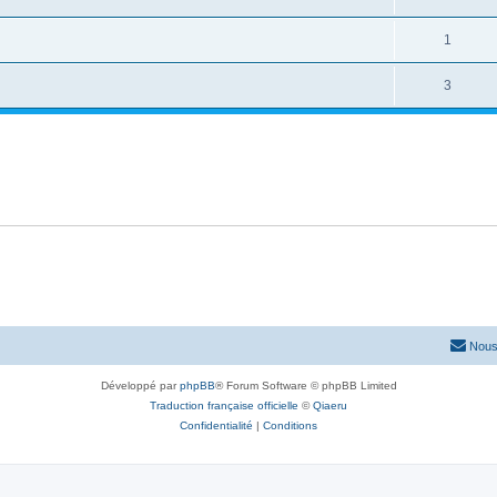
1
3
Nous
Développé par
phpBB
® Forum Software © phpBB Limited
Traduction française officielle
©
Qiaeru
Confidentialité
|
Conditions