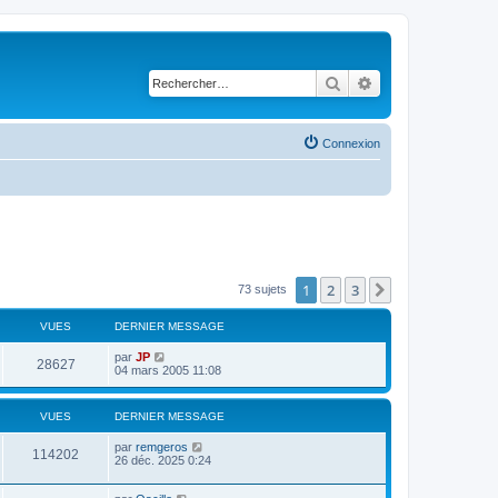
Rechercher
Recherche avancé
Connexion
1
2
3
Suivant
73 sujets
VUES
DERNIER MESSAGE
par
JP
28627
04 mars 2005 11:08
VUES
DERNIER MESSAGE
par
remgeros
114202
26 déc. 2025 0:24