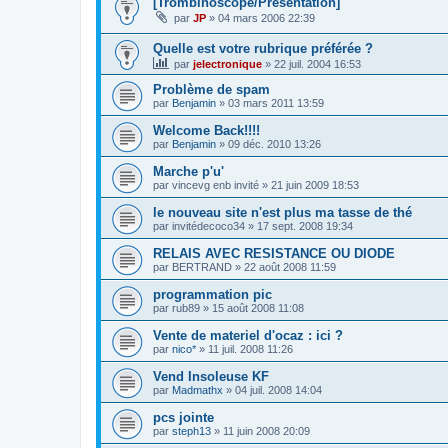
[Trombinoscope/Présentation]
par
JP
»
04 mars 2006 22:39
Quelle est votre rubrique préférée ?
par
jelectronique
»
22 juil. 2004 16:53
Problème de spam
par
Benjamin
»
03 mars 2011 13:59
Welcome Back!!!!
par
Benjamin
»
09 déc. 2010 13:26
Marche p'u'
par
vincevg enb invité
»
21 juin 2009 18:53
le nouveau site n'est plus ma tasse de thé
par
invitédecoco34
»
17 sept. 2008 19:34
RELAIS AVEC RESISTANCE OU DIODE
par
BERTRAND
»
22 août 2008 11:59
programmation pic
par
rub89
»
15 août 2008 11:08
Vente de materiel d'ocaz : ici ?
par
nico*
»
11 juil. 2008 11:26
Vend Insoleuse KF
par
Madmathx
»
04 juil. 2008 14:04
pcs jointe
par
steph13
»
11 juin 2008 20:09