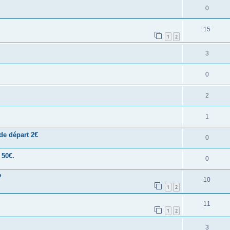
0
15
1
2
3
0
2
1
de départ 2€
0
 50€.
0
?
10
1
2
11
1
2
3