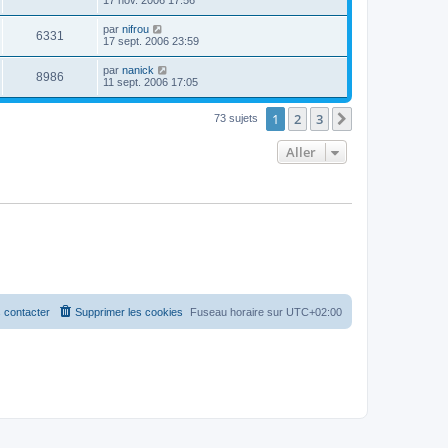
17 nov. 2006 17:56
par
nifrou
6331
17 sept. 2006 23:59
par
nanick
8986
11 sept. 2006 17:05
1
2
3
Suivant
73 sujets
Aller
 contacter
Supprimer les cookies
Fuseau horaire sur
UTC+02:00