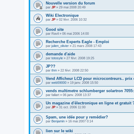
Nouvelle version du forum
par
JP
»
29 mai 2008 20:49
Wiki Electronique
par
JP
»
02 févr. 2006 10:32
Good site
par
Ravil
»
06 mai 2006 14:00
Recherche Experts Eagle - Emploi
par
julien_olivier
»
21 mars 2008 17:43
demande d'aide
par
totosyle
»
27 févr. 2008 19:25
JP??
par
thm
»
22 févr. 2008 22:50
Vend Afficheur LCD pour microcontreurs.. prix 
par
web59000
»
19 janv. 2008 15:50
vends multimetre schlumberger solartron 7055:
par
fallart
»
06 janv. 2008 13:37
Un magazine d'électronique en ligne et gratuit 
par
JP
»
31 oct. 2006 11:00
Spam, une idée pour y remédier?
par
Benjamin
»
16 mai 2007 0:14
lien sur le wiki