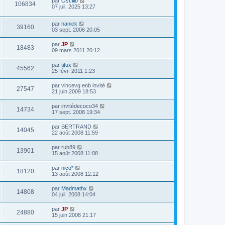
par
Oscillo
106834
07 juil. 2025 13:27
par
nanick
39160
03 sept. 2006 20:05
par
JP
18483
09 mars 2011 20:12
par
titux
45562
25 févr. 2011 1:23
par
vincevg enb invité
27547
21 juin 2009 18:53
par
invitédecoco34
14734
17 sept. 2008 19:34
par
BERTRAND
14045
22 août 2008 11:59
par
rub89
13901
15 août 2008 11:08
par
nico*
18120
13 août 2008 12:12
par
Madmathx
14808
04 juil. 2008 14:04
par
JP
24880
15 juin 2008 21:17