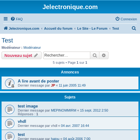
Jelectronique.com
FAQ
Connexion
R
Jelectronique.com
Accueil du forum
Le Site - Le Forum
Test
e
Test
c
Modérateur :
Modérateur
h
Rechercher
Recherche avanc
Nouveau sujet
e
5 sujets • Page
1
sur
1
r
Annonces
c
A lire avant de poster
h
Dernier message par
JP
«
11 juin 2005 11:49
e
r
Sujets
test image
Dernier message par
MEPINOMMIRM
«
15 sept. 2012 2:50
Réponses :
1
vhdl
Dernier message par
vhdl
«
04 avr. 2007 16:44
test
Dernier message par
hatou
«
04 août 2006 7:00