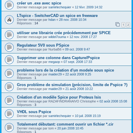
créer un .exe avec spice
Dernier message par
samirlechequier
«
12 févr. 2009 14:32
LTspice - SwitcherCAD un spice en freeware
Dernier message par
hdan
«
28 nov. 2008 10:34
Réponses :
14
1
2
utiliser une librairie crée précédemment par SPICE
Dernier message par
wildel7ouma
«
12 nov. 2008 17:27
Regulateur 5V0 sous PSpice
Dernier message par
Nurbal56
«
09 oct. 2008 9:47
Supprimer une colonne dans Capture/Pspice
Dernier message par
megaop
«
07 sept. 2008 17:33
probleme lors de la création d'un modele sous spice
Dernier message par
maider29
«
22 août 2008 9:25
Réponses :
1
Gros problème de simulation (précision, limite de Pspice ?)
Dernier message par
maider29
«
21 août 2008 10:22
Création d'un modèle Spice pour Proteus Isis
Dernier message par
RAZAFINDRANAIVO Christophe
«
02 août 2008 15:08
Réponses :
3
VHDL sous Pspice
Dernier message par
samirlechequier
«
10 juil. 2008 15:19
Totalement débutant: comment ouvrir un fichier *.cir
Dernier message par
tom
«
20 juin 2008 10:45
Réponses :
1