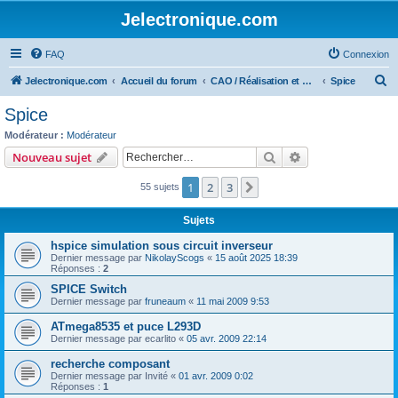
Jelectronique.com
FAQ
Connexion
R
Jelectronique.com
Accueil du forum
CAO / Réalisation et montage de PCB
Spice
e
Spice
c
Modérateur :
Modérateur
h
Rechercher
Recherche avanc
Nouveau sujet
e
1
2
3
Suivant
55 sujets
r
c
Sujets
h
hspice simulation sous circuit inverseur
e
Dernier message par
NikolayScogs
«
15 août 2025 18:39
Réponses :
2
r
SPICE Switch
Dernier message par
fruneaum
«
11 mai 2009 9:53
ATmega8535 et puce L293D
Dernier message par
ecarlito
«
05 avr. 2009 22:14
recherche composant
Dernier message par
Invité
«
01 avr. 2009 0:02
Réponses :
1