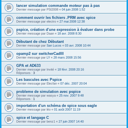
lancer simulation commande moteur pas à pas
Dernier message par
PSI2008
«
04 juin 2008 1:52
comment ouvrir les fichiers .PRM avec spice
Dernier message par
electro
«
27 mai 2008 12:38
pspice, création d'une expression à évaluer dans probe
Dernier message par
Daan
«
18 avr. 2008 8:30
Débutant de chez Débutant
Dernier message par
San Lucos
«
03 avr. 2008 10:44
opamp2 sur switcherCadIII
Dernier message par
LY
«
28 mars 2008 15:56
GPA et AD633
Dernier message par
Invité
«
18 févr. 2008 20:16
Réponses :
3
Les bascules avec Pspice
Dernier message par
Elecfan
«
07 déc. 2007 20:04
probleme de simulation avec pspice
Dernier message par
wasya
«
25 nov. 2007 9:48
Réponses :
1
importation d'un schéma de spice sous eagle
Dernier message par
léo
«
01 août 2007 11:19
spice et langage C
Dernier message par
benz1
«
27 juin 2007 14:40