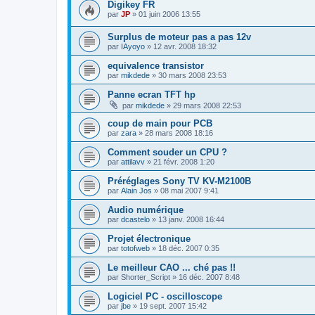
Digikey FR
par
JP
»
01 juin 2006 13:55
Surplus de moteur pas a pas 12v
par
IAyoyo
»
12 avr. 2008 18:32
equivalence transistor
par
mikdede
»
30 mars 2008 23:53
Panne ecran TFT hp
par
mikdede
»
29 mars 2008 22:53
coup de main pour PCB
par
zara
»
28 mars 2008 18:16
Comment souder un CPU ?
par
attilavv
»
21 févr. 2008 1:20
Préréglages Sony TV KV-M2100B
par
Alain Jos
»
08 mai 2007 9:41
Audio numérique
par
dcastelo
»
13 janv. 2008 16:44
Projet électronique
par
totofweb
»
18 déc. 2007 0:35
Le meilleur CAO ... ché pas !!
par
Shorter_Script
»
16 déc. 2007 8:48
Logiciel PC - oscilloscope
par
jbe
»
19 sept. 2007 15:42