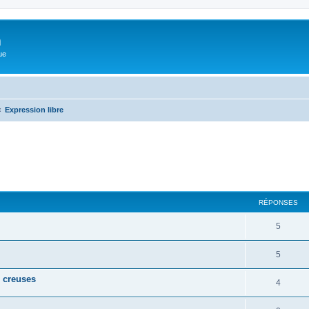
m
ue
Expression libre
cher
cherche avancée
RÉPONSES
5
5
s creuses
4