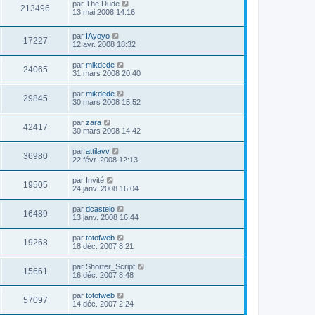
par
The Dude
213496
13 mai 2008 14:16
par
IAyoyo
17227
12 avr. 2008 18:32
par
mikdede
24065
31 mars 2008 20:40
par
mikdede
29845
30 mars 2008 15:52
par
zara
42417
30 mars 2008 14:42
par
attilavv
36980
22 févr. 2008 12:13
par
Invité
19505
24 janv. 2008 16:04
par
dcastelo
16489
13 janv. 2008 16:44
par
totofweb
19268
18 déc. 2007 8:21
par
Shorter_Script
15661
16 déc. 2007 8:48
par
totofweb
57097
14 déc. 2007 2:24