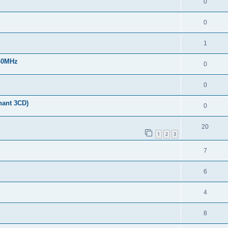
0
0
1
40MHz
0
0
nant 3CD)
0
20
1
2
3
7
6
4
8