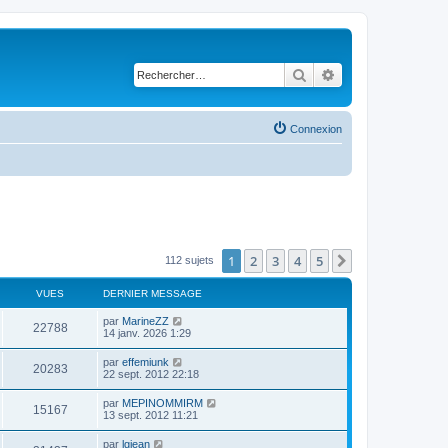
Rechercher
Recherche avancé
Connexion
1
2
3
4
5
Suivant
112 sujets
VUES
DERNIER MESSAGE
par
MarineZZ
22788
14 janv. 2026 1:29
par
effemiunk
20283
22 sept. 2012 22:18
par
MEPINOMMIRM
15167
13 sept. 2012 11:21
par
lgjean