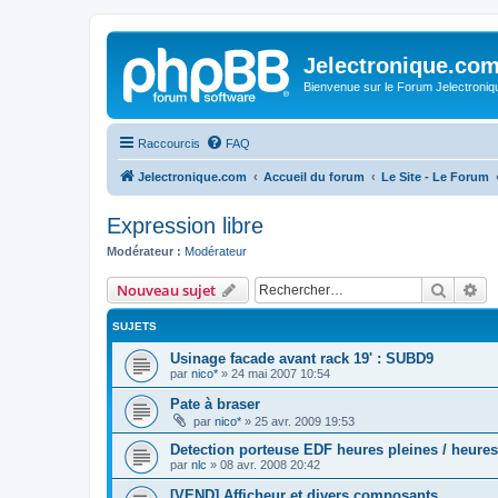
Jelectronique.co
Bienvenue sur le Forum Jelectroniq
Raccourcis
FAQ
Jelectronique.com
Accueil du forum
Le Site - Le Forum
Expression libre
Modérateur :
Modérateur
Recher
Re
Nouveau sujet
SUJETS
Usinage facade avant rack 19' : SUBD9
par
nico*
»
24 mai 2007 10:54
Pate à braser
par
nico*
»
25 avr. 2009 19:53
Detection porteuse EDF heures pleines / heure
par
nlc
»
08 avr. 2008 20:42
[VEND] Afficheur et divers composants