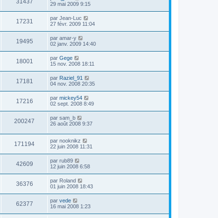
31437
29 mai 2009 9:15
par
Jean-Luc
17231
27 févr. 2009 11:04
par
amar-y
19495
02 janv. 2009 14:40
par
Gege
18001
15 nov. 2008 18:11
par
Raziel_91
17181
04 nov. 2008 20:35
par
mickey54
17216
02 sept. 2008 8:49
par
sam_b
200247
26 août 2008 9:37
par
nooknikz
171194
22 juin 2008 11:31
par
rub89
42609
12 juin 2008 6:58
par
Roland
36376
01 juin 2008 18:43
par
vede
62377
16 mai 2008 1:23