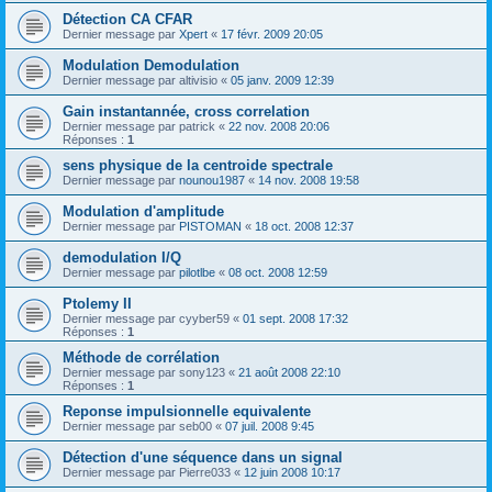
Détection CA CFAR
Dernier message par
Xpert
«
17 févr. 2009 20:05
Modulation Demodulation
Dernier message par
altivisio
«
05 janv. 2009 12:39
Gain instantannée, cross correlation
Dernier message par
patrick
«
22 nov. 2008 20:06
Réponses :
1
sens physique de la centroide spectrale
Dernier message par
nounou1987
«
14 nov. 2008 19:58
Modulation d'amplitude
Dernier message par
PISTOMAN
«
18 oct. 2008 12:37
demodulation I/Q
Dernier message par
pilotlbe
«
08 oct. 2008 12:59
Ptolemy II
Dernier message par
cyyber59
«
01 sept. 2008 17:32
Réponses :
1
Méthode de corrélation
Dernier message par
sony123
«
21 août 2008 22:10
Réponses :
1
Reponse impulsionnelle equivalente
Dernier message par
seb00
«
07 juil. 2008 9:45
Détection d'une séquence dans un signal
Dernier message par
Pierre033
«
12 juin 2008 10:17