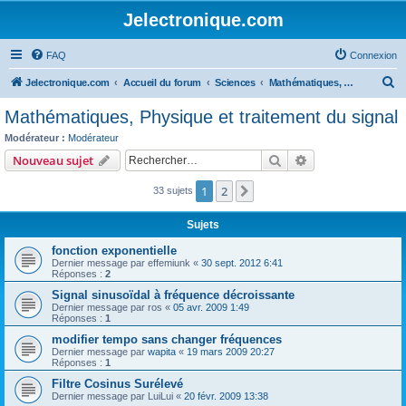
Jelectronique.com
FAQ
Connexion
R
Jelectronique.com
Accueil du forum
Sciences
Mathématiques, Physique et traitement du signal
e
Mathématiques, Physique et traitement du signal
c
Modérateur :
Modérateur
h
Rechercher
Recherche avanc
Nouveau sujet
e
1
2
Suivant
33 sujets
r
c
Sujets
h
fonction exponentielle
e
Dernier message par
effemiunk
«
30 sept. 2012 6:41
Réponses :
2
r
Signal sinusoïdal à fréquence décroissante
Dernier message par
ros
«
05 avr. 2009 1:49
Réponses :
1
modifier tempo sans changer fréquences
Dernier message par
wapita
«
19 mars 2009 20:27
Réponses :
1
Filtre Cosinus Surélevé
Dernier message par
LuiLui
«
20 févr. 2009 13:38