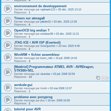
Réponses :
4
environnement de developpement
Dernier message par
raphaelv123
«
05 déc. 2025 13:10
Réponses :
1
Timers sur atmega8
Dernier message par
juliette32
«
03 déc. 2025 12:39
Réponses :
6
OpenOCD big endian ?
Dernier message par
esteban38
«
03 déc. 2025 12:21
Réponses :
1
JTAG ICE / AVR ISP (Evertool)
Dernier message par
GeorgusHer
«
23 nov. 2025 9:46
Réponses :
2
WinARM + fichier assembleur
Dernier message par
bunn_rath
«
16 juil. 2008 14:43
Réponses :
2
[Matériel] Programmateur ATMEL AVR : AVRDragon,
STK500+501,
Dernier message par
ukandar
«
03 juil. 2008 20:59
Réponses :
13
1
2
avrdude-gui
Dernier message par
Invité
«
03 mai 2008 12:07
Réponses :
1
probleme avec ponyprog
Dernier message par
jfou
«
16 avr. 2008 16:00
Réponses :
2
tutoriel pour AVR