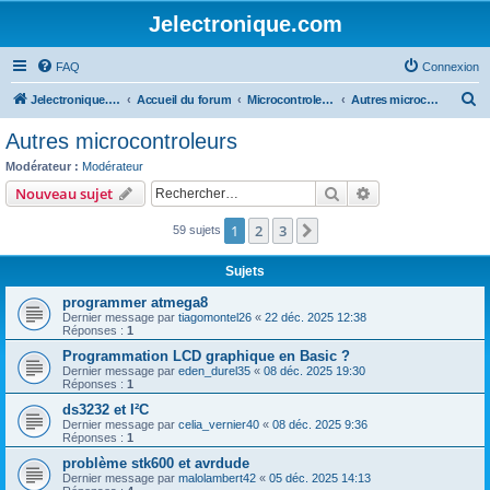
Jelectronique.com
FAQ
Connexion
R
Jelectronique.com
Accueil du forum
Microcontroleurs
Autres microcontroleurs
e
Autres microcontroleurs
c
Modérateur :
Modérateur
h
Rechercher
Recherche avanc
Nouveau sujet
e
1
2
3
Suivant
59 sujets
r
c
Sujets
h
programmer atmega8
e
Dernier message par
tiagomontel26
«
22 déc. 2025 12:38
Réponses :
1
r
Programmation LCD graphique en Basic ?
Dernier message par
eden_durel35
«
08 déc. 2025 19:30
Réponses :
1
ds3232 et I²C
Dernier message par
celia_vernier40
«
08 déc. 2025 9:36
Réponses :
1
problème stk600 et avrdude
Dernier message par
malolambert42
«
05 déc. 2025 14:13