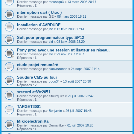
Dernier message par
moustiqu3
«
13 mars 2008 20:17
Réponses :
2
interruption uart ( Urxc )
Dernier message par
GE
«
08 mars 2008 18:31
Installation d'AVRDUDE
Dernier message par
jbe
«
12 févr. 2008 17:41
Soft pour programmateur type SP12
Dernier message par
zid
«
08 janv. 2008 23:20
Pony prog avec une session utilisateur en réseau.
Dernier message par
jbe
«
29 nov. 2007 23:07
Réponses :
1
etude projet renuméré
Dernier message par
nicolasronan
«
24 sept. 2007 21:14
Soudure CMS au four
Dernier message par
coco34
«
13 août 2007 20:30
Réponses :
2
srecord at89c2051
Dernier message par
sifourquier
«
29 juil. 2007 22:47
Réponses :
1
TARGET3001
Dernier message par
Benjamin
«
26 juil. 2007 19:43
Réponses :
1
MikroelectroniKa
Dernier message par
Demantke
«
01 juil. 2007 10:26
Réponses :
1