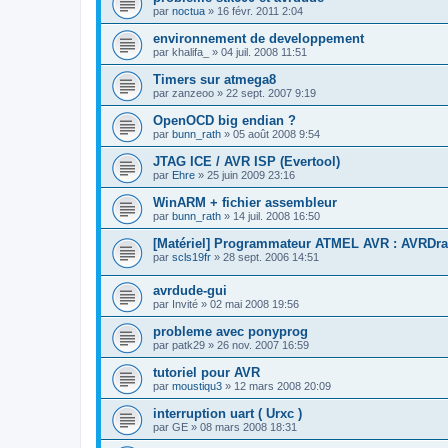
par
noctua
»
16 févr. 2011 2:04
environnement de developpement
par
khalifa_
»
04 juil. 2008 11:51
Timers sur atmega8
par
zanzeoo
»
22 sept. 2007 9:19
OpenOCD big endian ?
par
bunn_rath
»
05 août 2008 9:54
JTAG ICE / AVR ISP (Evertool)
par
Ehre
»
25 juin 2009 23:16
WinARM + fichier assembleur
par
bunn_rath
»
14 juil. 2008 16:50
[Matériel] Programmateur ATMEL AVR : AVRDr
par
scls19fr
»
28 sept. 2006 14:51
avrdude-gui
par
Invité
»
02 mai 2008 19:56
probleme avec ponyprog
par
patk29
»
26 nov. 2007 16:59
tutoriel pour AVR
par
moustiqu3
»
12 mars 2008 20:09
interruption uart ( Urxc )
par
GE
»
08 mars 2008 18:31