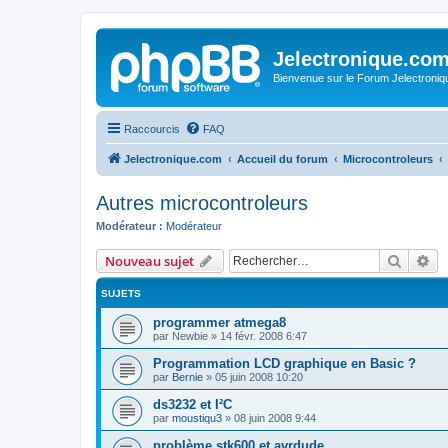
Jelectronique.co
Bienvenue sur le Forum Jelectroniq
Raccourcis
FAQ
Jelectronique.com
Accueil du forum
Microcontroleurs
Autres microcontroleurs
Modérateur :
Modérateur
Recher
Re
Nouveau sujet
SUJETS
programmer atmega8
par
Newbie
»
14 févr. 2008 6:47
Programmation LCD graphique en Basic ?
par
Bernie
»
05 juin 2008 10:20
ds3232 et I²C
par
moustiqu3
»
08 juin 2008 9:44
problème stk600 et avrdude