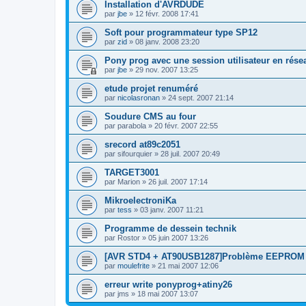
Installation d'AVRDUDE
par
jbe
»
12 févr. 2008 17:41
Soft pour programmateur type SP12
par
zid
»
08 janv. 2008 23:20
Pony prog avec une session utilisateur en rése
par
jbe
»
29 nov. 2007 13:25
etude projet renuméré
par
nicolasronan
»
24 sept. 2007 21:14
Soudure CMS au four
par
parabola
»
20 févr. 2007 22:55
srecord at89c2051
par
sifourquier
»
28 juil. 2007 20:49
TARGET3001
par
Marion
»
26 juil. 2007 17:14
MikroelectroniKa
par
tess
»
03 janv. 2007 11:21
Programme de dessein technik
par
Rostor
»
05 juin 2007 13:26
[AVR STD4 + AT90USB1287]Problème EEPROM
par
moulefrite
»
21 mai 2007 12:06
erreur write ponyprog+atiny26
par
jms
»
18 mai 2007 13:07