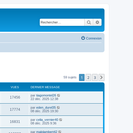
Rechercher
Recherche avancé
Connexion
1
2
3
Suivant
59 sujets
VUES
DERNIER MESSAGE
par
tiagomontel26
17456
22 déc. 2025 12:38
par
eden_durel35
17774
08 déc. 2025 19:30
par
celia_vernier40
16831
08 déc. 2025 9:36
par
malolambert42