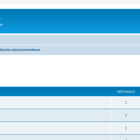
m
ue
Autres microcontroleurs
cher
cherche avancée
RÉPONSES
1
1
1