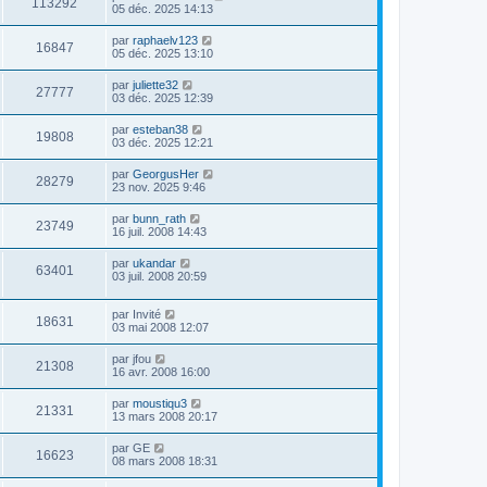
113292
05 déc. 2025 14:13
par
raphaelv123
16847
05 déc. 2025 13:10
par
juliette32
27777
03 déc. 2025 12:39
par
esteban38
19808
03 déc. 2025 12:21
par
GeorgusHer
28279
23 nov. 2025 9:46
par
bunn_rath
23749
16 juil. 2008 14:43
par
ukandar
63401
03 juil. 2008 20:59
par
Invité
18631
03 mai 2008 12:07
par
jfou
21308
16 avr. 2008 16:00
par
moustiqu3
21331
13 mars 2008 20:17
par
GE
16623
08 mars 2008 18:31