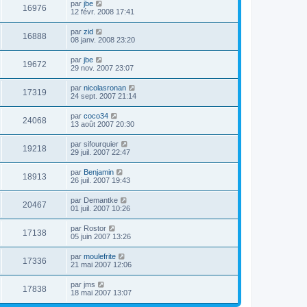
par
jbe
16976
12 févr. 2008 17:41
par
zid
16888
08 janv. 2008 23:20
par
jbe
19672
29 nov. 2007 23:07
par
nicolasronan
17319
24 sept. 2007 21:14
par
coco34
24068
13 août 2007 20:30
par
sifourquier
19218
29 juil. 2007 22:47
par
Benjamin
18913
26 juil. 2007 19:43
par
Demantke
20467
01 juil. 2007 10:26
par
Rostor
17138
05 juin 2007 13:26
par
moulefrite
17336
21 mai 2007 12:06
par
jms
17838
18 mai 2007 13:07