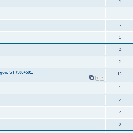
4
1
6
1
2
2
agon, STK500+501,
13
1
2
1
2
2
0