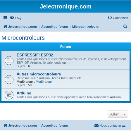
Jelectronique.com
FAQ
Connexion
R
Jelectronique.com
Accueil du forum
Microcontroleurs
e
Microcontroleurs
c
Forum
h
e
ESPRESSIF: ESP32
Toutes vos questions sur les microcontrôleurs d'Espressif, le développement,
r
ESP IDF, Arduino, librairie, code etc ...
Sujets :
6
c
Autres microcontroleurs
h
Renesas, NXP, arduino, Texas Instrument etc ...
Modérateur :
Modérateur
e
Sujets :
59
r
Arduino
Toutes vos questions sur le développement avec l'environnement Arduino
Aller
Jelectronique.com
Accueil du forum
Nous contacter