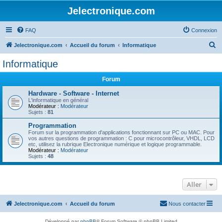
Jelectronique.com
FAQ
Connexion
R
Jelectronique.com
Accueil du forum
Informatique
e
Informatique
c
Forum
h
e
Hardware - Software - Internet
L'informatique en général
r
Modérateur :
Modérateur
Sujets :
81
c
Programmation
h
Forum sur la programmation d'applications fonctionnant sur PC ou MAC. Pour
vos autres questions de programmation : C pour microcontrôleur, VHDL, LCD
e
etc, utilisez la rubrique Electronique numérique et logique programmable.
Modérateur :
Modérateur
r
Sujets :
48
Aller
Jelectronique.com
Accueil du forum
Nous contacter
Développé par
phpBB
® Forum Software © phpBB Limited