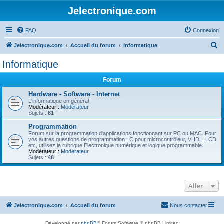
Jelectronique.com
FAQ
Connexion
R
Jelectronique.com
Accueil du forum
Informatique
e
Informatique
c
Forum
h
e
Hardware - Software - Internet
L'informatique en général
r
Modérateur :
Modérateur
Sujets :
81
c
Programmation
h
Forum sur la programmation d'applications fonctionnant sur PC ou MAC. Pour
vos autres questions de programmation : C pour microcontrôleur, VHDL, LCD
e
etc, utilisez la rubrique Electronique numérique et logique programmable.
Modérateur :
Modérateur
r
Sujets :
48
Aller
Jelectronique.com
Accueil du forum
Nous contacter
Développé par
phpBB
® Forum Software © phpBB Limited