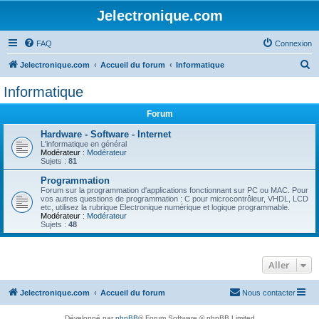
Jelectronique.com
FAQ
Connexion
R
Jelectronique.com
Accueil du forum
Informatique
e
Informatique
c
Forum
h
e
Hardware - Software - Internet
L'informatique en général
r
Modérateur :
Modérateur
Sujets :
81
c
Programmation
h
Forum sur la programmation d'applications fonctionnant sur PC ou MAC. Pour
vos autres questions de programmation : C pour microcontrôleur, VHDL, LCD
e
etc, utilisez la rubrique Electronique numérique et logique programmable.
Modérateur :
Modérateur
r
Sujets :
48
Aller
Jelectronique.com
Accueil du forum
Nous contacter
Développé par
phpBB
® Forum Software © phpBB Limited