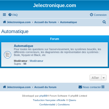
Jelectronique.com
FAQ
Connexion
R
Jelectronique.com
Accueil du forum
Automatique
e
Automatique
c
Forum
h
e
Automatique
Pour toutes les questions sur l’asservissement, les systèmes bouclés, les
r
différents correcteurs, les diagrammes de représentation des systèmes :
Bode, Nyquist et Black, etc
c
Modérateur :
Modérateur
h
Sujets :
98
e
r
Aller
Jelectronique.com
Accueil du forum
Nous contacter
Développé par
phpBB
® Forum Software © phpBB Limited
Traduction française officielle
©
Qiaeru
Confidentialité
|
Conditions