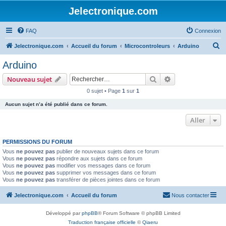
Jelectronique.com
FAQ
Connexion
R
Jelectronique.com
Accueil du forum
Microcontroleurs
Arduino
e
Arduino
c
Rechercher
Recherche avanc
Nouveau sujet
h
0 sujet • Page
1
sur
1
e
Aucun sujet n’a été publié dans ce forum.
r
c
Aller
h
PERMISSIONS DU FORUM
e
Vous
ne pouvez pas
publier de nouveaux sujets dans ce forum
r
Vous
ne pouvez pas
répondre aux sujets dans ce forum
Vous
ne pouvez pas
modifier vos messages dans ce forum
Vous
ne pouvez pas
supprimer vos messages dans ce forum
Vous
ne pouvez pas
transférer de pièces jointes dans ce forum
Jelectronique.com
Accueil du forum
Nous contacter
Développé par
phpBB
® Forum Software © phpBB Limited
Traduction française officielle
©
Qiaeru