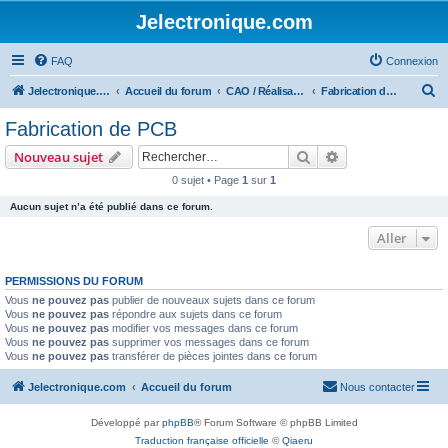
Jelectronique.com
FAQ
Connexion
R
Jelectronique.com
Accueil du forum
CAO / Réalisation et montage de PCB
Fabrication de PCB
e
Fabrication de PCB
c
Rechercher
Recherche avanc
Nouveau sujet
h
0 sujet • Page
1
sur
1
e
Aucun sujet n’a été publié dans ce forum.
r
c
Aller
h
PERMISSIONS DU FORUM
e
Vous
ne pouvez pas
publier de nouveaux sujets dans ce forum
r
Vous
ne pouvez pas
répondre aux sujets dans ce forum
Vous
ne pouvez pas
modifier vos messages dans ce forum
Vous
ne pouvez pas
supprimer vos messages dans ce forum
Vous
ne pouvez pas
transférer de pièces jointes dans ce forum
Jelectronique.com
Accueil du forum
Nous contacter
Développé par
phpBB
® Forum Software © phpBB Limited
Traduction française officielle
©
Qiaeru