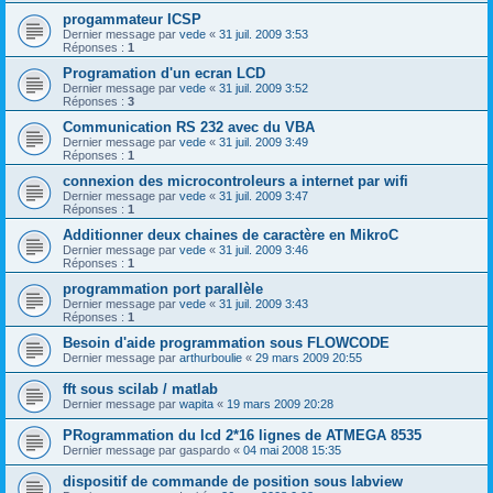
progammateur ICSP
Dernier message par
vede
«
31 juil. 2009 3:53
Réponses :
1
Programation d'un ecran LCD
Dernier message par
vede
«
31 juil. 2009 3:52
Réponses :
3
Communication RS 232 avec du VBA
Dernier message par
vede
«
31 juil. 2009 3:49
Réponses :
1
connexion des microcontroleurs a internet par wifi
Dernier message par
vede
«
31 juil. 2009 3:47
Réponses :
1
Additionner deux chaines de caractère en MikroC
Dernier message par
vede
«
31 juil. 2009 3:46
Réponses :
1
programmation port parallèle
Dernier message par
vede
«
31 juil. 2009 3:43
Réponses :
1
Besoin d'aide programmation sous FLOWCODE
Dernier message par
arthurboulie
«
29 mars 2009 20:55
fft sous scilab / matlab
Dernier message par
wapita
«
19 mars 2009 20:28
PRogrammation du lcd 2*16 lignes de ATMEGA 8535
Dernier message par
gaspardo
«
04 mai 2008 15:35
dispositif de commande de position sous labview