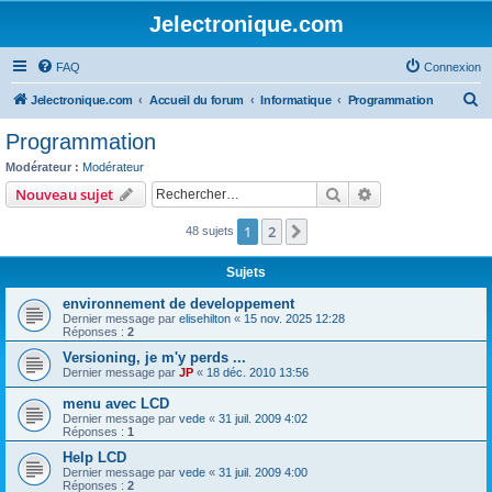
Jelectronique.com
FAQ
Connexion
R
Jelectronique.com
Accueil du forum
Informatique
Programmation
e
Programmation
c
Modérateur :
Modérateur
h
Rechercher
Recherche avanc
Nouveau sujet
e
1
2
Suivant
48 sujets
r
c
Sujets
h
environnement de developpement
e
Dernier message par
elisehilton
«
15 nov. 2025 12:28
Réponses :
2
r
Versioning, je m'y perds ...
Dernier message par
JP
«
18 déc. 2010 13:56
menu avec LCD
Dernier message par
vede
«
31 juil. 2009 4:02
Réponses :
1
Help LCD
Dernier message par
vede
«
31 juil. 2009 4:00
Réponses :
2