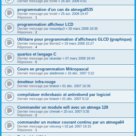
Dernier message par
Invité
«
26 avr. 2008 0:02
programmation d'un can de atmega8535
Dernier message par
Invité
«
25 avr. 2008 14:47
Réponses :
1
programmation afficheur LCD
Dernier message par
moustiqu3
«
26 mars 2008 18:35
Réponses :
2
Utilitaire pour programmation d'afficheurs GLCD (graphique)
Dernier message par
Bernie2
«
19 mars 2008 15:27
Réponses :
4
quartus et langage C
Dernier message par
ukandar
«
07 mars 2008 18:44
Réponses :
5
Cours en programmation Mikropascal
Dernier message par
abidimstei
«
16 déc. 2007 3:22
émetteur infra-rouge
Dernier message par
briand
«
01 déc. 2007 16:36
compilatuer mikrobasic et antirebond par logiciel
Dernier message par
briand
«
01 déc. 2007 6:10
Commander un module wifi avec un atmega 128
Dernier message par
chmole
«
20 oct. 2007 0:35
Réponses :
2
commander un moteur courant continu par un atmega64
Dernier message par
vincevg
«
02 juil. 2007 19:15
Réponses :
1