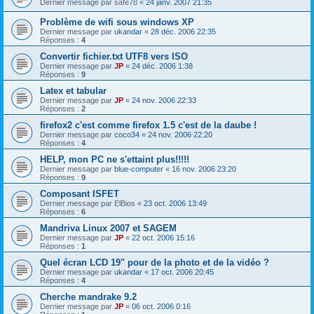
Dernier message par
safe78
«
24 janv. 2007 21:35
Problème de wifi sous windows XP
Dernier message par
ukandar
«
28 déc. 2006 22:35
Réponses :
4
Convertir fichier.txt UTF8 vers ISO
Dernier message par
JP
«
24 déc. 2006 1:38
Réponses :
9
Latex et tabular
Dernier message par
JP
«
24 nov. 2006 22:33
Réponses :
2
firefox2 c'est comme firefox 1.5 c'est de la daube !
Dernier message par
coco34
«
24 nov. 2006 22:20
Réponses :
4
HELP, mon PC ne s'ettaint plus!!!!!
Dernier message par
blue-computer
«
16 nov. 2006 23:20
Réponses :
9
Composant ISFET
Dernier message par
ElBios
«
23 oct. 2006 13:49
Réponses :
6
Mandriva Linux 2007 et SAGEM
Dernier message par
JP
«
22 oct. 2006 15:16
Réponses :
1
Quel écran LCD 19" pour de la photo et de la vidéo ?
Dernier message par
ukandar
«
17 oct. 2006 20:45
Réponses :
4
Cherche mandrake 9.2
Dernier message par
JP
«
06 oct. 2006 0:16