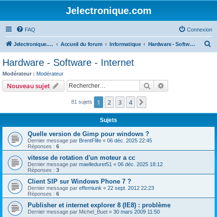
Jelectronique.com
FAQ
Connexion
R
Jelectronique.com
Accueil du forum
Informatique
Hardware - Software - Internet
e
Hardware - Software - Internet
c
Modérateur :
Modérateur
h
Rechercher
Recherche avanc
Nouveau sujet
e
1
2
3
4
Suivant
81 sujets
r
c
Sujets
h
Quelle version de Gimp pour windows ?
e
Dernier message par
BrentFlife
«
06 déc. 2025 22:45
Réponses :
6
r
vitesse de rotation d'un moteur a cc
Dernier message par
maelleduret51
«
06 déc. 2025 18:12
Réponses :
3
Client SIP sur Windows Phone 7 ?
Dernier message par
effemiunk
«
22 sept. 2012 22:23
Réponses :
6
Publisher et internet explorer 8 (IE8) : problème
Dernier message par
Michel_Buet
«
30 mars 2009 11:50