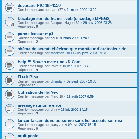
devboard PIC 18F4550
Dernier message par
darex77
«
11 mars 2009 13:22
Décalage son du fichier .vob (encodage MPEG2)
Dernier message par
Jacques Nageur69
«
29 nov. 2008 23:26
Réponses :
9
panne lecteur mp3
Dernier message par
ccl
«
01 mars 2008 12:09
Réponses :
2
shéma de sercuit élléctronique moniteur d'ordinateur rtc
Dernier message par
steelman13000
«
05 janv. 2008 19:37
Help !!! Soucis avec une xD Card
Dernier message par
Invité
«
10 oct. 2007 18:42
Réponses :
4
Flash Bios
Dernier message par
ukandar
«
09 sept. 2007 10:30
Réponses :
1
Utilisation de HarVex
Dernier message par
Marc 19
«
19 août 2007 6:59
message runtime error
Dernier message par
chm
«
26 juil. 2007 14:15
Réponses :
3
lancer la cam dune personne sans kel accepte sur msn
Dernier message par
jeanyves
«
09 avr. 2007 15:15
Réponses :
9
multiposte