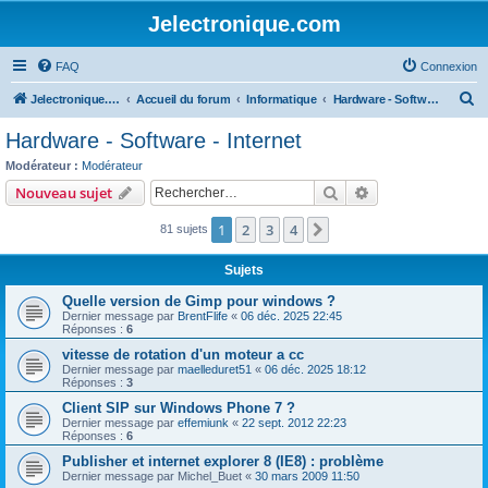
Jelectronique.com
FAQ
Connexion
R
Jelectronique.com
Accueil du forum
Informatique
Hardware - Software - Internet
e
Hardware - Software - Internet
c
Modérateur :
Modérateur
h
Rechercher
Recherche avanc
Nouveau sujet
e
1
2
3
4
Suivant
81 sujets
r
c
Sujets
h
Quelle version de Gimp pour windows ?
e
Dernier message par
BrentFlife
«
06 déc. 2025 22:45
Réponses :
6
r
vitesse de rotation d'un moteur a cc
Dernier message par
maelleduret51
«
06 déc. 2025 18:12
Réponses :
3
Client SIP sur Windows Phone 7 ?
Dernier message par
effemiunk
«
22 sept. 2012 22:23
Réponses :
6
Publisher et internet explorer 8 (IE8) : problème
Dernier message par
Michel_Buet
«
30 mars 2009 11:50