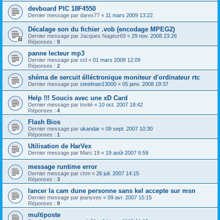
devboard PIC 18F4550
Dernier message par
darex77
«
11 mars 2009 13:22
Décalage son du fichier .vob (encodage MPEG2)
Dernier message par
Jacques Nageur69
«
29 nov. 2008 23:26
Réponses :
9
panne lecteur mp3
Dernier message par
ccl
«
01 mars 2008 12:09
Réponses :
2
shéma de sercuit élléctronique moniteur d'ordinateur rtc
Dernier message par
steelman13000
«
05 janv. 2008 19:37
Help !!! Soucis avec une xD Card
Dernier message par
Invité
«
10 oct. 2007 18:42
Réponses :
4
Flash Bios
Dernier message par
ukandar
«
09 sept. 2007 10:30
Réponses :
1
Utilisation de HarVex
Dernier message par
Marc 19
«
19 août 2007 6:59
message runtime error
Dernier message par
chm
«
26 juil. 2007 14:15
Réponses :
3
lancer la cam dune personne sans kel accepte sur msn
Dernier message par
jeanyves
«
09 avr. 2007 15:15
Réponses :
9
multiposte