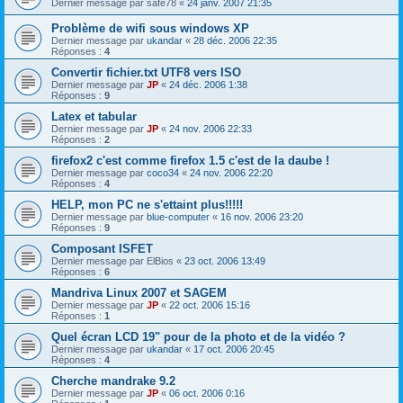
Dernier message par
safe78
«
24 janv. 2007 21:35
Problème de wifi sous windows XP
Dernier message par
ukandar
«
28 déc. 2006 22:35
Réponses :
4
Convertir fichier.txt UTF8 vers ISO
Dernier message par
JP
«
24 déc. 2006 1:38
Réponses :
9
Latex et tabular
Dernier message par
JP
«
24 nov. 2006 22:33
Réponses :
2
firefox2 c'est comme firefox 1.5 c'est de la daube !
Dernier message par
coco34
«
24 nov. 2006 22:20
Réponses :
4
HELP, mon PC ne s'ettaint plus!!!!!
Dernier message par
blue-computer
«
16 nov. 2006 23:20
Réponses :
9
Composant ISFET
Dernier message par
ElBios
«
23 oct. 2006 13:49
Réponses :
6
Mandriva Linux 2007 et SAGEM
Dernier message par
JP
«
22 oct. 2006 15:16
Réponses :
1
Quel écran LCD 19" pour de la photo et de la vidéo ?
Dernier message par
ukandar
«
17 oct. 2006 20:45
Réponses :
4
Cherche mandrake 9.2
Dernier message par
JP
«
06 oct. 2006 0:16