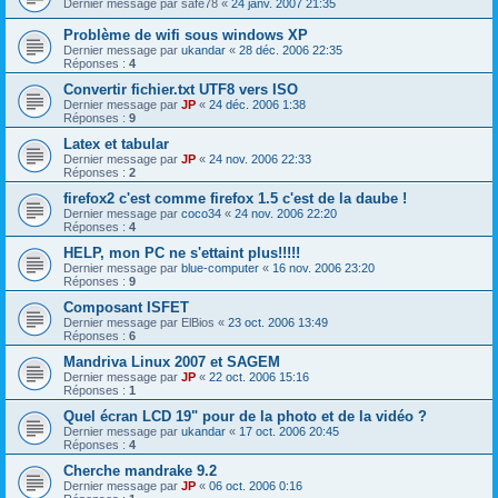
Dernier message par
safe78
«
24 janv. 2007 21:35
Problème de wifi sous windows XP
Dernier message par
ukandar
«
28 déc. 2006 22:35
Réponses :
4
Convertir fichier.txt UTF8 vers ISO
Dernier message par
JP
«
24 déc. 2006 1:38
Réponses :
9
Latex et tabular
Dernier message par
JP
«
24 nov. 2006 22:33
Réponses :
2
firefox2 c'est comme firefox 1.5 c'est de la daube !
Dernier message par
coco34
«
24 nov. 2006 22:20
Réponses :
4
HELP, mon PC ne s'ettaint plus!!!!!
Dernier message par
blue-computer
«
16 nov. 2006 23:20
Réponses :
9
Composant ISFET
Dernier message par
ElBios
«
23 oct. 2006 13:49
Réponses :
6
Mandriva Linux 2007 et SAGEM
Dernier message par
JP
«
22 oct. 2006 15:16
Réponses :
1
Quel écran LCD 19" pour de la photo et de la vidéo ?
Dernier message par
ukandar
«
17 oct. 2006 20:45
Réponses :
4
Cherche mandrake 9.2
Dernier message par
JP
«
06 oct. 2006 0:16