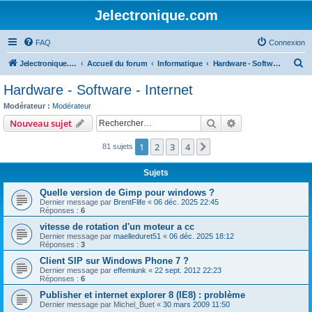
Jelectronique.com
FAQ
Connexion
R
Jelectronique.com
Accueil du forum
Informatique
Hardware - Software - Internet
e
Hardware - Software - Internet
c
Modérateur :
Modérateur
h
Rechercher
Recherche avanc
Nouveau sujet
e
1
2
3
4
Suivant
81 sujets
r
c
Sujets
h
Quelle version de Gimp pour windows ?
e
Dernier message par
BrentFlife
«
06 déc. 2025 22:45
Réponses :
6
r
vitesse de rotation d'un moteur a cc
Dernier message par
maelleduret51
«
06 déc. 2025 18:12
Réponses :
3
Client SIP sur Windows Phone 7 ?
Dernier message par
effemiunk
«
22 sept. 2012 22:23
Réponses :
6
Publisher et internet explorer 8 (IE8) : problème
Dernier message par
Michel_Buet
«
30 mars 2009 11:50