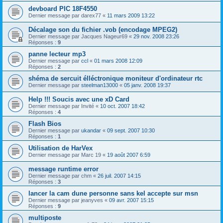
devboard PIC 18F4550
Dernier message par
darex77
«
11 mars 2009 13:22
Décalage son du fichier .vob (encodage MPEG2)
Dernier message par
Jacques Nageur69
«
29 nov. 2008 23:26
Réponses :
9
panne lecteur mp3
Dernier message par
ccl
«
01 mars 2008 12:09
Réponses :
2
shéma de sercuit élléctronique moniteur d'ordinateur rtc
Dernier message par
steelman13000
«
05 janv. 2008 19:37
Help !!! Soucis avec une xD Card
Dernier message par
Invité
«
10 oct. 2007 18:42
Réponses :
4
Flash Bios
Dernier message par
ukandar
«
09 sept. 2007 10:30
Réponses :
1
Utilisation de HarVex
Dernier message par
Marc 19
«
19 août 2007 6:59
message runtime error
Dernier message par
chm
«
26 juil. 2007 14:15
Réponses :
3
lancer la cam dune personne sans kel accepte sur msn
Dernier message par
jeanyves
«
09 avr. 2007 15:15
Réponses :
9
multiposte